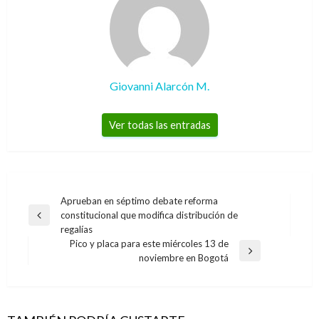
Giovanni Alarcón M.
Ver todas las entradas
Navegación
Aprueban en séptimo debate reforma
constitucional que modifica distribución de
de
Entrada
regalías
anterior
entradas
Pico y placa para este miércoles 13 de
Entrada
noviembre en Bogotá
siguiente
PANORAMA NACIONAL
MinInterior radicó proyectos anticorrupción
en el Congreso