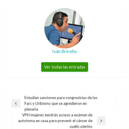
Iván Briceño
Ver todas las entradas
Navegación
Estudian sanciones para congresistas de las
Farc y Uribismo que se agredieron en
de
Entrada
plenaria
anterior
entradas
VPH mujeres tendrán acceso a exámen de
autotoma en casa para prevenir el cáncer de
Entrada
cuello uterino
siguiente