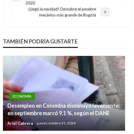
de
2020
anterior
entradas
¡Llegó la navidad! Descubre el pesebre
Entrada
mecánico más grande de Bogotá
siguiente
TAMBIÉN PODRÍA GUSTARTE
ECONOMÍA
NACIONAL
Desempleo en Colombia disminuyó levemente;
NACIONAL
Resultados de las loterías y chances de este
en septiembre marcó 9,1 %, según el DANE
El 45% de los vehículos del país andan sin
lunes 8 de mayo en Colombia
Ariel Cabrera
jueves octubre 31, 2024
SOAT
Ariel Cabrera
martes mayo 9, 2017