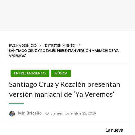
PÁGINA DE INICIO
ENTRETENIMIENTO
SANTIAGO CRUZ Y ROZALÉN PRESENTAN VERSIÓN MARIACHI DE ‘YA
VEREMOS’
ENTRETENIMIENTO
MÚSICA
Santiago Cruz y Rozalén presentan
versión mariachi de ‘Ya Veremos’
Publicado
Iván Briceño
viernes noviembre 15, 2019
el
La nueva