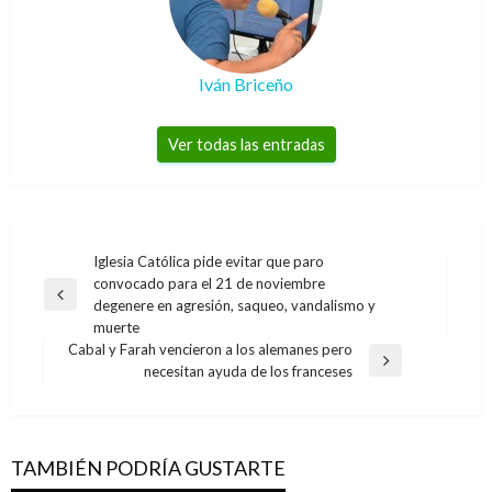
Iván Briceño
Ver todas las entradas
Navegación
Iglesia Católica pide evitar que paro
convocado para el 21 de noviembre
de
Entrada
degenere en agresión, saqueo, vandalismo y
entradas
anterior
muerte
Cabal y Farah vencieron a los alemanes pero
Entrada
necesitan ayuda de los franceses
siguiente
TAMBIÉN PODRÍA GUSTARTE