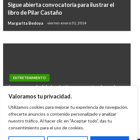
ENTRETENIMIENTO
Sigue abierta convocatoria para ilustrar el
Dr. Queen presenta en Bogotá su tributo a
libro de Pilar Castaño
Freddie Mercury, Rapsodia Bohemia
Margarita Bedoya
viernes enero 31, 2014
Iván Briceño
jueves noviembre 29, 2018
ENTRETENIMIENTO
Juanes será el único latino que estará en el
concierto tributo a Frank Sinatra y John
Valoramos tu privacidad.
Lennon
Utilizamos cookies para mejorar tu experiencia de navegación,
Andres Felipe Gama
ofrecerte anuncios o contenido personalizado y analizar
viernes diciembre 4, 2015
nuestro tráfico. Al hacer clic en "Aceptar todo", das tu
consentimiento para el uso de cookies.