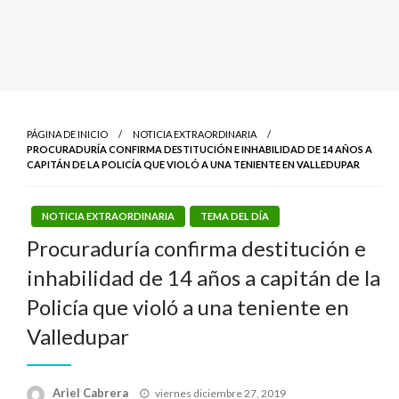
PÁGINA DE INICIO
NOTICIA EXTRAORDINARIA
PROCURADURÍA CONFIRMA DESTITUCIÓN E INHABILIDAD DE 14 AÑOS A
CAPITÁN DE LA POLICÍA QUE VIOLÓ A UNA TENIENTE EN VALLEDUPAR
NOTICIA EXTRAORDINARIA
TEMA DEL DÍA
Procuraduría confirma destitución e
inhabilidad de 14 años a capitán de la
Policía que violó a una teniente en
Valledupar
Publicado
Ariel Cabrera
viernes diciembre 27, 2019