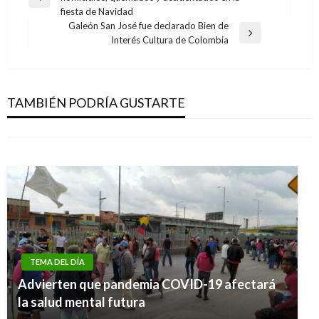
de
Entrada
fiesta de Navidad
anterior
entradas
Galeón San José fue declarado Bien de
NOTICIA EXTRAORDINARIA
Entrada
Interés Cultura de Colombia
siguiente
Comisión Primera del Senado aprobó Acto
NOTICIA EXTRAORDINARIA
Legislativo que crea 16 circunscripciones
Uribe quiere hacer ver a Correa como
especiales para la víctimas
TAMBIÉN PODRÍA GUSTARTE
‘concesivo de las Farc’: Gobierno de Ecuador
Ariel Cabrera
jueves septiembre 13, 2018
Geovany Quintero Gómez
jueves noviembre 10, 2011
TEMA DEL DÍA
Advierten que pandemia COVID-19 afectará
la salud mental futura