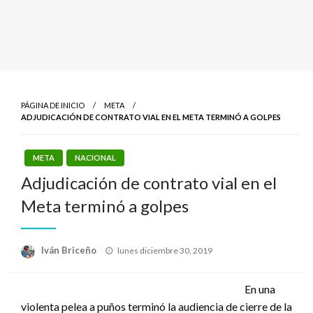
PÁGINA DE INICIO
META
ADJUDICACIÓN DE CONTRATO VIAL EN EL META TERMINÓ A GOLPES
META
NACIONAL
Adjudicación de contrato vial en el
Meta terminó a golpes
Publicado
Iván Briceño
lunes diciembre 30, 2019
el
En una
violenta pelea a puños terminó la audiencia de cierre de la