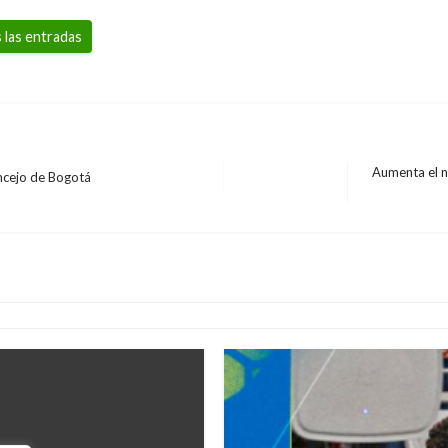
 las entradas
Aumenta el n
ncejo de Bogotá
Entrada
siguiente
ccidente en el
DEPORTES
Rafael Robayo regresa
Carolina Urrego
lunes agosto 6, 2