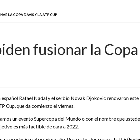
NAR LA COPA DAVIS Y LA ATP CUP
iden fusionar la Copa
ta español Rafael Nadal y el serbio Novak Djokovic renovaron este j
ATP Cup, que da comienzo el viernes.
amos un evento Supercopa del Mundo o con el nombre que ustedes 
jetivo es más factible de cara a 2022.
va a producirse el próximo año. Pero si las dos partes, la ITF (Fede