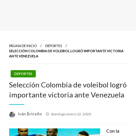
PÁGINA DE INICIO
DEPORTES
SELECCIÓN COLOMBIA DE VOLEIBOL LOGRÓ IMPORTANTE VICTORIA
ANTE VENEZUELA
DEPORTES
Selección Colombia de voleibol logró
importante victoria ante Venezuela
Publicado
Iván Briceño
domingo enero 12, 2020
el
Con la