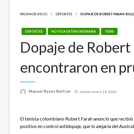
PÁGINA DE INICIO
DEPORTES
DOPAJE DE ROBERT FARAH: BO
DEPORTES
NOTICIA EXTRAORDINARIA
TENIS
Dopaje de Robert 
encontraron en pr
Publicado
Manuel Reyes Beltran
martes enero 14, 2020
el
El tenista colombiano Robert Farah anunció que recibió l
positivo en control antidopaje, que lo alejaría del Austra