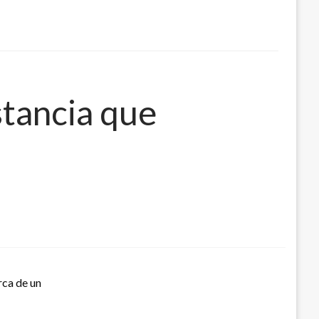
stancia que
rca de un