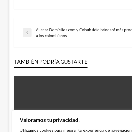
Alianza Domicilios.com y Colsubsidio brindará más prod
Navegación
Entrada
a los colombianos
anterior
de
TAMBIÉN PODRÍA GUSTARTE
entradas
Valoramos tu privacidad.
JUDICIAL
CICLISMO
Utilizamos cookies para mejorar tu experiencia de navegación
Roban en Facatativá bebé de 11 días de 