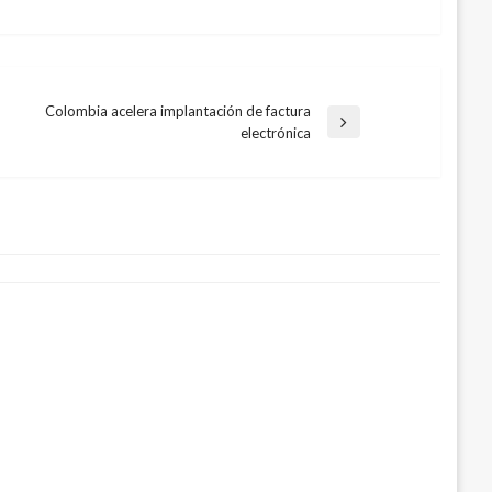
Colombia acelera implantación de factura
Entrada
electrónica
siguiente
Casa Blanca regresar acreditación a Jim
e CNN
oviembre 16, 2018
uque acompaña a comunidad de