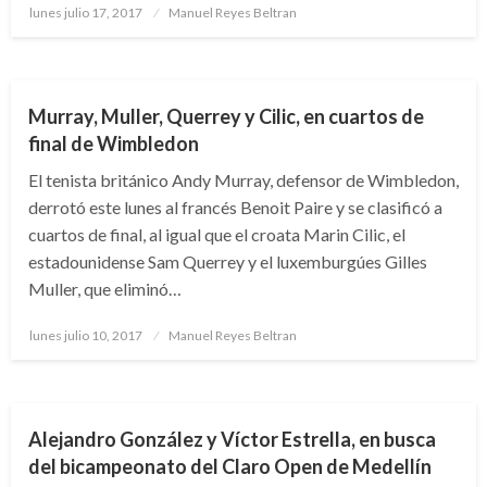
Publicado
lunes julio 17, 2017
Manuel Reyes Beltran
el
DEPORTES
TENIS
Murray, Muller, Querrey y Cilic, en cuartos de
final de Wimbledon
El tenista británico Andy Murray, defensor de Wimbledon,
derrotó este lunes al francés Benoit Paire y se clasificó a
cuartos de final, al igual que el croata Marin Cilic, el
estadounidense Sam Querrey y el luxemburgúes Gilles
Muller, que eliminó…
Publicado
lunes julio 10, 2017
Manuel Reyes Beltran
el
DEPORTES
TENIS
Alejandro González y Víctor Estrella, en busca
del bicampeonato del Claro Open de Medellín