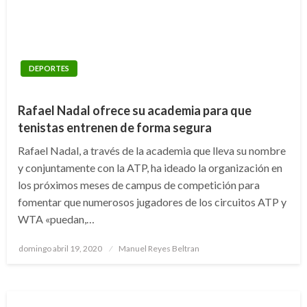
DEPORTES
Rafael Nadal ofrece su academia para que
tenistas entrenen de forma segura
Rafael Nadal, a través de la academia que lleva su nombre
y conjuntamente con la ATP, ha ideado la organización en
los próximos meses de campus de competición para
fomentar que numerosos jugadores de los circuitos ATP y
WTA «puedan,…
Publicado
domingo abril 19, 2020
Manuel Reyes Beltran
el