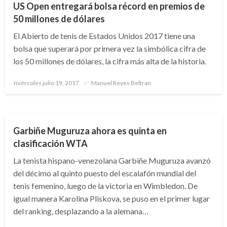
US Open entregará bolsa récord en premios de
50 millones de dólares
El Abierto de tenis de Estados Unidos 2017 tiene una
bolsa que superará por primera vez la simbólica cifra de
los 50 millones de dólares, la cifra más alta de la historia.
Publicado
miércoles julio 19, 2017
Manuel Reyes Beltran
el
DEPORTES
Garbiñe Muguruza ahora es quinta en
clasificación WTA
La tenista hispano-venezolana Garbiñe Muguruza avanzó
del décimo al quinto puesto del escalafón mundial del
tenis femenino, luego de la victoria en Wimbledon. De
igual manera Karolina Pliskova, se puso en el primer lugar
del ranking, desplazando a la alemana…