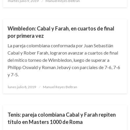
martes julio 9, 2019
Manuel Reyes Beltran
el
NOTICIA EXTRAORDINARIA
Wimbledon: Cabal y Farah, en cuartos de final
por primera vez
La pareja colombiana conformada por Juan Sebastián
Cabal y Rober Farah, lograron avanzar a cuartos de final
del mítico torneo de Wimbledon, luego de superar a
Philipp Oswald y Roman Jebavý con parciales de 7-6, 7-6
y 7-5.
Publicado
lunes julio 8, 2019
Manuel Reyes Beltran
el
DEPORTES
NOTICIA EXTRAORDINARIA
Tenis: pareja colombiana Cabal y Farah repiten
título en Masters 1000 de Roma