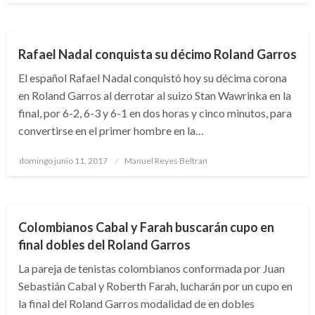
DEPORTES
Rafael Nadal conquista su décimo Roland Garros
El español Rafael Nadal conquistó hoy su décima corona
en Roland Garros al derrotar al suizo Stan Wawrinka en la
final, por 6-2, 6-3 y 6-1 en dos horas y cinco minutos, para
convertirse en el primer hombre en la…
Publicado
domingo junio 11, 2017
Manuel Reyes Beltran
el
DEPORTES
TENIS
Colombianos Cabal y Farah buscarán cupo en
final dobles del Roland Garros
La pareja de tenistas colombianos conformada por Juan
Sebastián Cabal y Roberth Farah, lucharán por un cupo en
la final del Roland Garros modalidad de en dobles