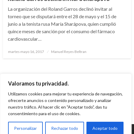
La organización del Roland Garros declinó invitar al
torneo que se disputará entre el 28 de mayo y el 15 de
junio a la tenista rusa María Sharápova, quien cumplió
quince meses de sanción por el consumo del fármaco
cardiovascular…
Publicado
martes mayo 16, 2017
Manuel Reyes Beltran
el
Paginación
de
1
2
Siguientes
Valoramos tu privacidad.
entradas
Utilizamos cookies para mejorar tu experiencia de navegación,
ofrecerte anuncios o contenido personalizado y analizar
nuestro tráfico. Al hacer clic en "Aceptar todo", das tu
consentimiento para el uso de cookies.
Personalizar
Rechazar todo
Aceptar todo
© Radio Santa Fe 1070 am