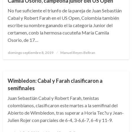
Camila Osorio, campeona junior del US Open
No fue suficiente el triunfo de la pareja de Juan Sebastián
Cabal y Robert Farah en el US Open, Colombia también
escribe su nombre ganando el la categoría Junior del
certamen, conb la hermosa cucuteña María Camila
Osorio, de 17…
Publicado
domingo septiembre 8, 2019
Manuel Reyes Beltran
el
DEPORTES
NOTICIA EXTRAORDINARIA
Wimbledon: Cabal y Farah clasificaron a
semifinales
Juan Sebastián Cabal y Robert Farah, tenistas
colombianos, clasificaron este martes a la semifinal del
Abierto de Wimbledon, tras superar a Horia Tec?u y Jean-
Julien Rojer con parciales de 6-4, 3-6,6-7, 6-4 y 11-9.
Publicado