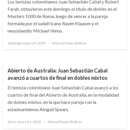
Los tenistas colombianos Juan Sebastián Cabal y Robert
Farah, obtuvieron este domingo el título de dobles en el
Masters 1000 de Roma, luego de vencer a la pareja
formada por el sudafricano Raven Klaasen y el
neozelandés Michael Venus.
Publicado
domingo mayo 19, 2019
Manuel Reyes Beltran
el
DEPORTES
Abierto de Australia: Juan Sebastián Cabal
avanzó a cuartos de final en dobles mixtos
El tenista colombiano Juan Sebastián Cabal avanzó a los
cuartos de final del Abierto de Australia, en la modalidad
de dobles mixtos, en la que hace pareja con la
estadounidense Abigail Spears.
Publicado
lunes enero 21, 2019
Manuel Reyes Beltran
el