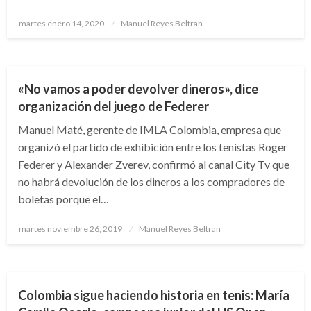
Publicado
martes enero 14, 2020
Manuel Reyes Beltran
el
DEPORTES
«No vamos a poder devolver dineros», dice
organización del juego de Federer
Manuel Maté, gerente de IMLA Colombia, empresa que
organizó el partido de exhibición entre los tenistas Roger
Federer y Alexander Zverev, confirmó al canal City Tv que
no habrá devolución de los dineros a los compradores de
boletas porque el…
Publicado
martes noviembre 26, 2019
Manuel Reyes Beltran
el
DEPORTES
NOTICIA EXTRAORDINARIA
Colombia sigue haciendo historia en tenis: María