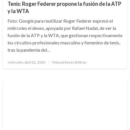
Tenis: Roger Federer propone la fusión de la ATP
y la WTA
Foto: Google para reutilizar Roger Federer expresó el
miércoles el deseo, apoyado por Rafael Nadal, de ver la
fusión de la ATP y la WTA, que gestionan respectivamente
los circuitos profesionales masculino y femenino de tenis,
tras la pandemia del…
Publicado
miércoles abril 22, 2020
Manuel Reyes Beltran
el