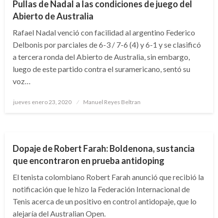
Pullas de Nadal a las condiciones de juego del
Abierto de Australia
Rafael Nadal venció con facilidad al argentino Federico
Delbonis por parciales de 6-3 / 7-6 (4) y 6-1 y se clasificó
a tercera ronda del Abierto de Australia, sin embargo,
luego de este partido contra el suramericano, sentó su
voz…
Publicado
jueves enero 23, 2020
Manuel Reyes Beltran
el
DEPORTES
NOTICIA EXTRAORDINARIA
TENIS
Dopaje de Robert Farah: Boldenona, sustancia
que encontraron en prueba antidoping
El tenista colombiano Robert Farah anunció que recibió la
notificación que le hizo la Federación Internacional de
Tenis acerca de un positivo en control antidopaje, que lo
alejaría del Australian Open.