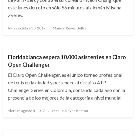
este lunes derrotó en sólo 56 minutos al alemán Mischa
Zverev.
Publicado
lunes octubre 30, 2017
Manuel Reyes Beltran
el
DEPORTES
TENIS
Floridablanca espera 10.000 asistentes en Claro
Open Challenger
El Claro Open Challenger, es el único torneo profesional
de tenis en la ciudad y pertenece al circuito ATP
Challenger Series en Colombia, contando cada año con la
presencia de los mejores de la categoría a nivel mundial.
Publicado
viernes agosto 4, 2017
Manuel Reyes Beltran
el
DEPORTES