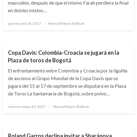
masculino, después de que el mismo Farah perdiera la final
en dobles mixtos…
Publicado
jueves junio 8, 2017
Manuel Reyes Beltran
el
DEPORTES
Copa Davis: Colombia-Croacia se jugará en la
Plaza de toros de Bogotá
El enfrentamiento entre Colombia y Croacia por la liguilla
de ascenso al Grupo Mundial de la Copa Davis que se
jugará del 15 al 17 de septiembre se disputará en la Plaza
de Toros La Santamaría de Bogotá, sobre polvo…
Publicado
viernes mayo 19, 2017
Manuel Reyes Beltran
el
DEPORTES
TENIS
Roland Garros declina invitar a Sharápova