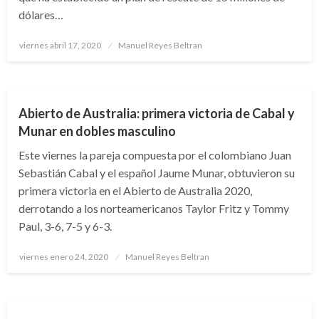
dólares…
Publicado
viernes abril 17, 2020
Manuel Reyes Beltran
el
DEPORTES
Abierto de Australia: primera victoria de Cabal y
Munar en dobles masculino
Este viernes la pareja compuesta por el colombiano Juan
Sebastián Cabal y el español Jaume Munar, obtuvieron su
primera victoria en el Abierto de Australia 2020,
derrotando a los norteamericanos Taylor Fritz y Tommy
Paul, 3-6, 7-5 y 6-3.
Publicado
viernes enero 24, 2020
Manuel Reyes Beltran
el
DEPORTES