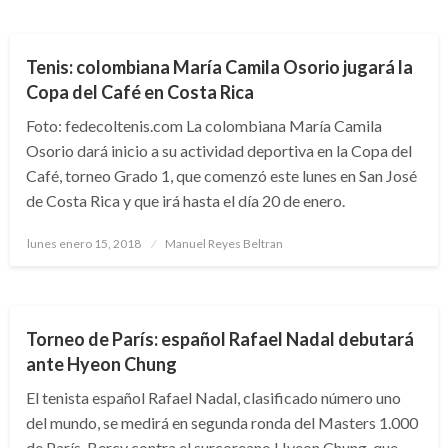
DEPORTES
Tenis: colombiana María Camila Osorio jugará la
Copa del Café en Costa Rica
Foto: fedecoltenis.com La colombiana María Camila
Osorio dará inicio a su actividad deportiva en la Copa del
Café, torneo Grado 1, que comenzó este lunes en San José
de Costa Rica y que irá hasta el día 20 de enero.
Publicado
lunes enero 15, 2018
Manuel Reyes Beltran
el
DEPORTES
Torneo de París: español Rafael Nadal debutará
ante Hyeon Chung
El tenista español Rafael Nadal, clasificado número uno
del mundo, se medirá en segunda ronda del Masters 1.000
de París-Bercy contra el surcoreano Hyeon Chung, que