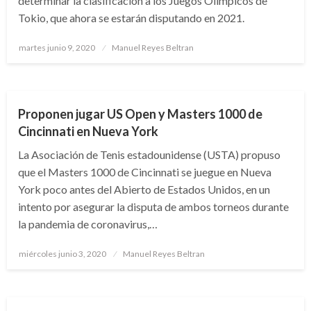
determinar la clasificación a los Juegos Olímpicos de
Tokio, que ahora se estarán disputando en 2021.
Publicado
martes junio 9, 2020
Manuel Reyes Beltran
el
DEPORTES
Proponen jugar US Open y Masters 1000 de
Cincinnati en Nueva York
La Asociación de Tenis estadounidense (USTA) propuso
que el Masters 1000 de Cincinnati se juegue en Nueva
York poco antes del Abierto de Estados Unidos, en un
intento por asegurar la disputa de ambos torneos durante
la pandemia de coronavirus,…
Publicado
miércoles junio 3, 2020
Manuel Reyes Beltran
el
DEPORTES