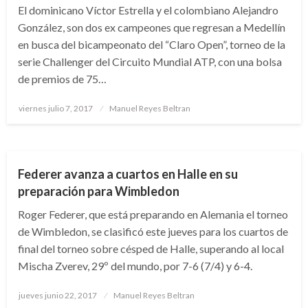
El dominicano Víctor Estrella y el colombiano Alejandro
González, son dos ex campeones que regresan a Medellín
en busca del bicampeonato del “Claro Open”, torneo de la
serie Challenger del Circuito Mundial ATP, con una bolsa
de premios de 75…
Publicado
viernes julio 7, 2017
Manuel Reyes Beltran
el
DEPORTES
Federer avanza a cuartos en Halle en su
preparación para Wimbledon
Roger Federer, que está preparando en Alemania el torneo
de Wimbledon, se clasificó este jueves para los cuartos de
final del torneo sobre césped de Halle, superando al local
Mischa Zverev, 29º del mundo, por 7-6 (7/4) y 6-4.
Publicado
jueves junio 22, 2017
Manuel Reyes Beltran
el