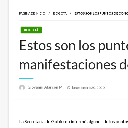
PÁGINA DE INICIO
BOGOTÁ
ESTOS SON LOS PUNTOS DE CONCE
BOGOTÁ
Estos son los punt
manifestaciones d
Publicado
Giovanni Alarcón M.
lunes enero 20, 2020
el
La Secretaría de Gobierno informó algunos de los puntos