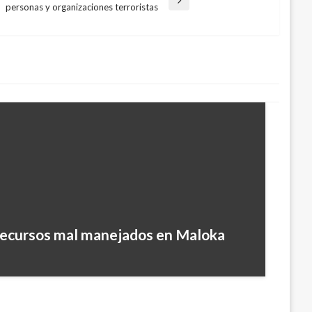
personas y organizaciones terroristas
s dos ciudadanos por perros en
recursos mal manejados en Maloka
9, 2016