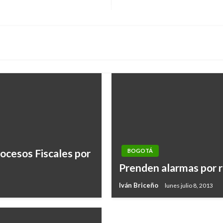
Entrada
siguiente
BOGOTÁ
ocesos Fiscales por
BOGOTÁ
Cada hora son atacado
Prenden alarmas por 
Bogotá
Iván Briceño
lunes julio 8, 2013
Andres Felipe Gama
jueves junio 