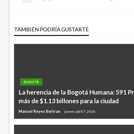
Navegación
Entrada
anterior
de
TAMBIÉN PODRÍA GUSTARTE
entradas
BOGOTÁ
La herencia de la Bogotá Humana: 591 Pr
más de $1.13 billones para la ciudad
Manuel Reyes Beltran
jueves abril 7, 2016