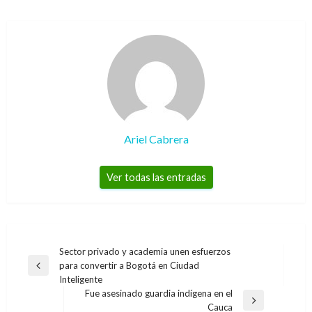
Ariel Cabrera
Ver todas las entradas
Navegación
Sector privado y academia unen esfuerzos
para convertir a Bogotá en Ciudad
de
Entrada
Inteligente
anterior
entradas
Fue asesinado guardia indígena en el
Entrada
Cauca