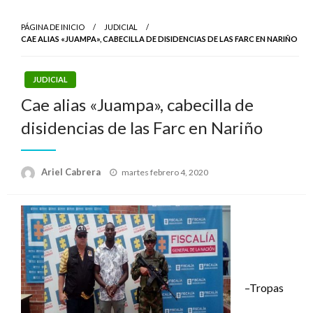
PÁGINA DE INICIO
JUDICIAL
CAE ALIAS «JUAMPA», CABECILLA DE DISIDENCIAS DE LAS FARC EN NARIÑO
JUDICIAL
Cae alias «Juampa», cabecilla de
disidencias de las Farc en Nariño
Publicado
Ariel Cabrera
martes febrero 4, 2020
el
–Tropas