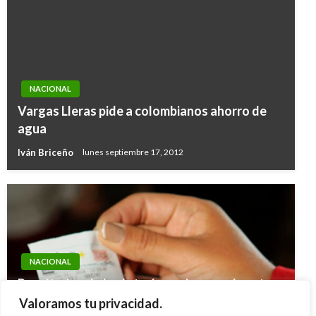
NACIONAL
Vargas Lleras pide a colombianos ahorro de
agua
Iván Briceño
lunes septiembre 17, 2012
NACIONAL
Resultados de las loterías y chances de este
domingo 28 de septiembre de 2025 en
Valoramos tu privacidad.