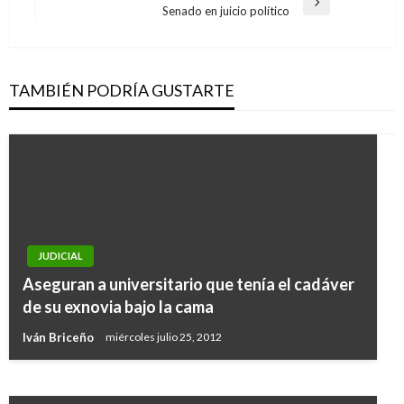
Entrada
Senado en juicio político
entradas
siguiente
TAMBIÉN PODRÍA GUSTARTE
JUDICIAL
NACIONAL
Aseguran a universitario que tenía el cadáver
Programa de Formación Continua
de su exnovia bajo la cama
Especializada-SENA
Iván Briceño
miércoles julio 25, 2012
Manuel Reyes Beltran
martes febrero 4, 2020