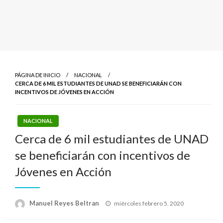
PÁGINA DE INICIO
NACIONAL
CERCA DE 6 MIL ESTUDIANTES DE UNAD SE BENEFICIARÁN CON
INCENTIVOS DE JÓVENES EN ACCIÓN
NACIONAL
Cerca de 6 mil estudiantes de UNAD
se beneficiarán con incentivos de
Jóvenes en Acción
Publicado
Manuel Reyes Beltran
miércoles febrero 5, 2020
el