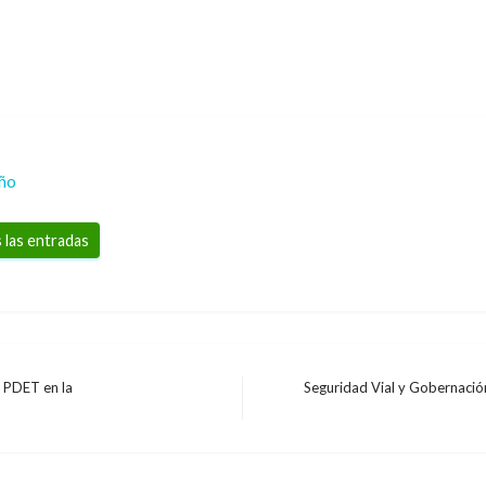
eño
 las entradas
l PDET en la
Seguridad Vial y Gobernació
Entrada
siguiente
ENTRETENIMIENTO