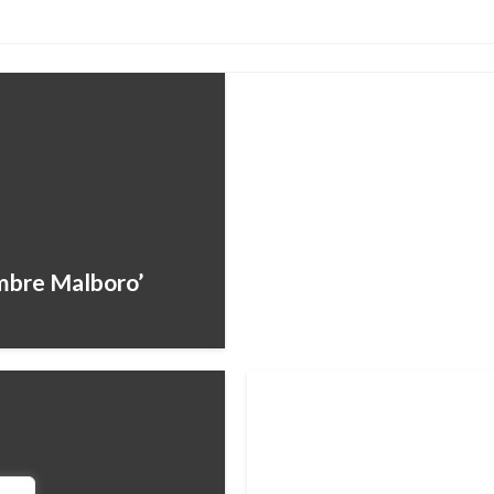
Angelina Jolie pidió el
Andres Felipe Gama
martes sept
mbre Malboro’