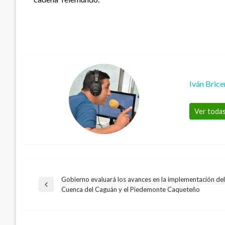
Iván Bric
Ver todas
Gobierno evaluará los avances en la implementación de
Navegación
Entrada
Cuenca del Caguán y el Piedemonte Caqueteño
anterior
de