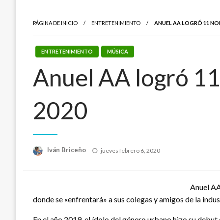
PÁGINA DE INICIO
ENTRETENIMIENTO
ANUEL AA LOGRÓ 11 NO
ENTRETENIMIENTO
MÚSICA
Anuel AA logró 11
2020
Publicado
Iván Briceño
jueves febrero 6, 2020
el
Anuel AA
donde se «enfrentará» a sus colegas y amigos de la indust
En el año 2019, el ídolo del género urbano hizo su debu