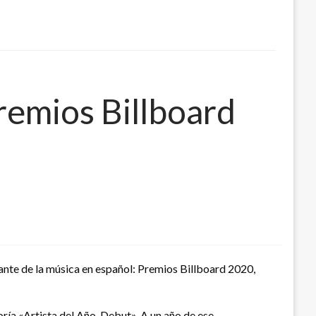
remios Billboard
nte de la música en español: Premios Billboard 2020,
ía «Artista del Año, Debut». A un año de ese