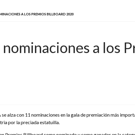
MINACIONES A LOS PREMIOS BILLBOARD 2020
 nominaciones a los P
 se alza con 11 nominaciones en la gala de premiación más importa
ria por la preciada estatuilla.
t en Premios Billboard como nominado y como ganador en la categor