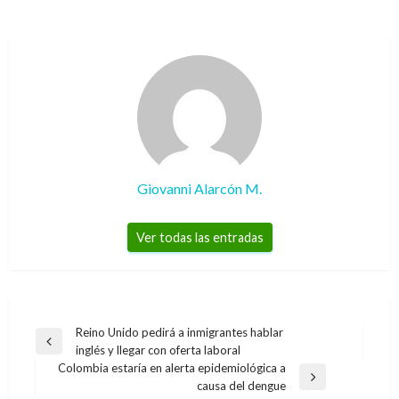
Giovanni Alarcón M.
Ver todas las entradas
Navegación
Reino Unido pedirá a inmigrantes hablar
Entrada
inglés y llegar con oferta laboral
de
anterior
Colombia estaría en alerta epidemiológica a
entradas
BOGOTÁ
Entrada
causa del dengue