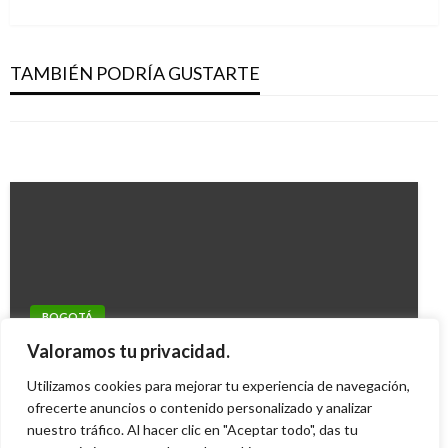
siguiente
Colegios públicos de Bogotá atienden a más
BOGOTÁ
67.000 estudiantes víctimas del conflicto
BOGOTÁ
Unidad de Mantenimiento Víal necesita
armado
TAMBIÉN PODRÍA GUSTARTE
Bogotá lidera el derecho al trabajo en
ingenieros ambientales
Giovanni Alarcón M.
martes abril 9, 2019
condiciones de igualdad para las mujeres
Iván Briceño
lunes septiembre 1, 2014
Giovanni Alarcón M.
jueves agosto 15, 2019
BOGOTÁ
Adelantan operativos de espacio público en
Valoramos tu privacidad.
Chapinero
Utilizamos cookies para mejorar tu experiencia de navegación,
ofrecerte anuncios o contenido personalizado y analizar
Iván Briceño
miércoles octubre 20, 2010
nuestro tráfico. Al hacer clic en "Aceptar todo", das tu