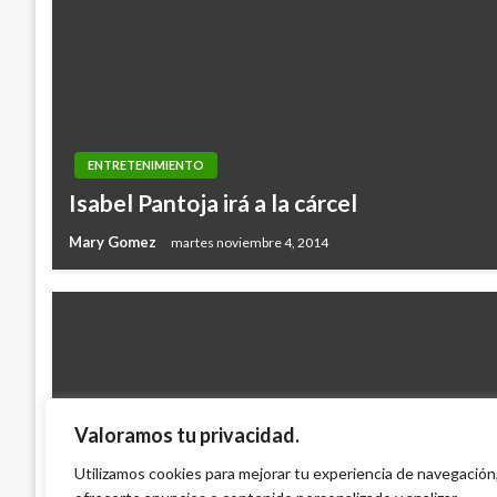
ENTRETENIMIENTO
Isabel Pantoja irá a la cárcel
Mary Gomez
martes noviembre 4, 2014
Valoramos tu privacidad.
ENTRETENIMIENTO
Grammy Latinos 2015: Ocho premios fue
Utilizamos cookies para mejorar tu experiencia de navegación