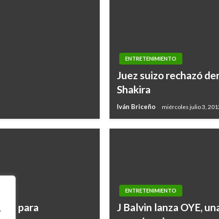
ENTRETENIMIENTO
Juez suizo rechazó d
Shakira
Iván Briceño
miércoles julio 3, 201
ENTRETENIMIENTO
ron para
J Balvin lanza OYE, una
,