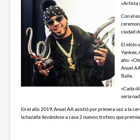
«Artista 
Con el es
ceremoni
ciudad d
El ídolo
Yankee, 
año: «Ot
Anuel AA
Baila.
«Cada día
seria nad
En el año 2019, Anuel AA asistió por primera vez a la c
la hazaña llevándose a casa 2 nuevos trofeos que premian 