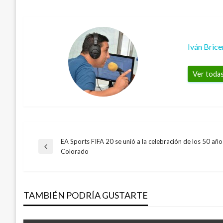
Iván Bric
Ver todas
EA Sports FIFA 20 se unió a la celebración de los 50 año
Navegación
Entrada
Colorado
anterior
de
TAMBIÉN PODRÍA GUSTARTE
entradas