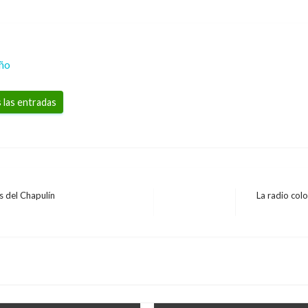
eño
 las entradas
s del Chapulín
La radio col
Entrada
siguiente