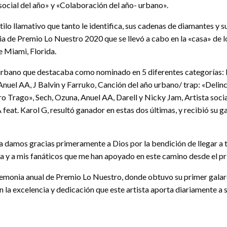
social del año» y «Colaboración del año- urbano».
tilo llamativo que tanto le identifica, sus cadenas de diamantes y s
a de Premio Lo Nuestro 2020 que se llevó a cabo en la «casa» de l
e Miami, Florida.
 urbano que destacaba como nominado en 5 diferentes categorías: R
Anuel AA, J Balvin y Farruko, Canción del año urbano/ trap: «Deli
ro Trago», Sech, Ozuna, Anuel AA, Darell y Nicky Jam, Artista soci
 feat. Karol G, resultó ganador en estas dos últimas, y recibió su
 damos gracias primeramente a Dios por la bendición de llegar a to
a y a mis fanáticos que me han apoyado en este camino desde el pri
eremonia anual de Premio Lo Nuestro, donde obtuvo su primer galar
la excelencia y dedicación que este artista aporta diariamente a su