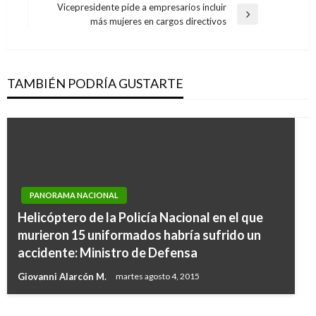
de
anterior
Vicepresidente pide a empresarios incluir
entradas
Entrada
más mujeres en cargos directivos
siguiente
TAMBIÉN PODRÍA GUSTARTE
PANORAMA NACIONAL
Helicóptero de la Policía Nacional en el que
NACIONAL
murieron 15 uniformados habría sufrido un
PANORAMA NACIONAL
Cuatro muertos en accidente de tractomula
accidente: Ministro de Defensa
Procuraduría entregó al Gobierno el fallo que
que estrelló 20 vehículos
Giovanni Alarcón M.
martes agosto 4, 2015
destituyó a Edwin Besaile
Manuel Reyes Beltran
jueves enero 5, 2017
Iván Briceño
lunes enero 21, 2019