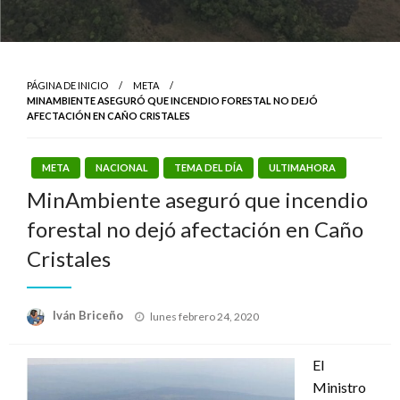
PÁGINA DE INICIO
META
MINAMBIENTE ASEGURÓ QUE INCENDIO FORESTAL NO DEJÓ
AFECTACIÓN EN CAÑO CRISTALES
META
NACIONAL
TEMA DEL DÍA
ULTIMAHORA
MinAmbiente aseguró que incendio
forestal no dejó afectación en Caño
Cristales
Publicado
Iván Briceño
lunes febrero 24, 2020
el
El
Ministro