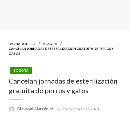
PÁGINA DE INICIO
BOGOTÁ
CANCELAN JORNADAS DE ESTERILIZACIÓN GRATUITA DE PERROS Y
GATOS
BOGOTÁ
Cancelan jornadas de esterilización
gratuita de perros y gatos
Publicado
Giovanni Alarcón M.
martes marzo 17, 2020
el