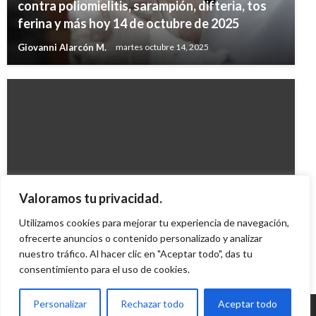
contra poliomielitis, sarampión, difteria, tos
ferina y más hoy 14 de octubre de 2025
Giovanni Alarcón M.
martes octubre 14, 2025
BOGOTÁ
Valoramos tu privacidad.
Oportunidades de empleo en 5 localidades
Utilizamos cookies para mejorar tu experiencia de navegación,
ofrecerte anuncios o contenido personalizado y analizar
Giovanni Alarcón M.
martes febrero 24, 2009
nuestro tráfico. Al hacer clic en "Aceptar todo", das tu
consentimiento para el uso de cookies.
Personalizar
Rechazar todo
Aceptar todo
© Radio Santa Fe 1070 am