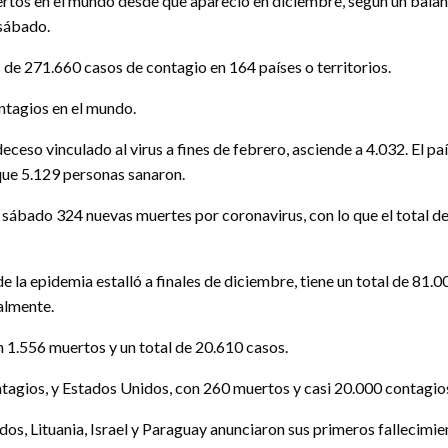
rtos en el mundo desde que apareció en diciembre, según un bala
 sábado.
de 271.660 casos de contagio en 164 países o territorios.
ntagios en el mundo.
eceso vinculado al virus a fines de febrero, asciende a 4.032. El paí
que 5.129 personas sanaron.
 sábado 324 nuevas muertes por coronavirus, con lo que el total de
 la epidemia estalló a finales de diciembre, tiene un total de 81.
almente.
on 1.556 muertos y un total de 20.610 casos.
tagios, y Estados Unidos, con 260 muertos y casi 20.000 contagio
s, Lituania, Israel y Paraguay anunciaron sus primeros fallecimie