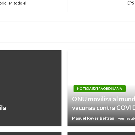
rio, en todo el
EPS 
Entr
sigui
NOTICIA EXTRAORDINARIA
ONU moviliza al mundo
ila
vacunas contra COVI
Manuel Reyes Beltran
viernes ab