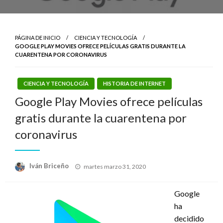
PÁGINA DE INICIO
CIENCIA Y TECNOLOGÍA
GOOGLE PLAY MOVIES OFRECE PELÍCULAS GRATIS DURANTE LA
CUARENTENA POR CORONAVIRUS
CIENCIA Y TECNOLOGÍA
HISTORIA DE INTERNET
Google Play Movies ofrece películas
gratis durante la cuarentena por
coronavirus
Publicado
Iván Briceño
martes marzo 31, 2020
el
Google
ha
decidido