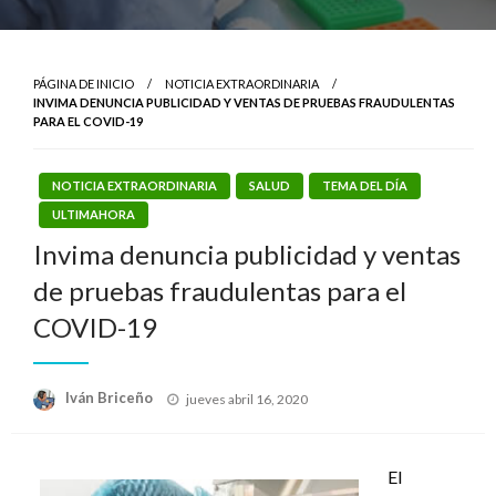
PÁGINA DE INICIO
NOTICIA EXTRAORDINARIA
INVIMA DENUNCIA PUBLICIDAD Y VENTAS DE PRUEBAS FRAUDULENTAS
PARA EL COVID-19
NOTICIA EXTRAORDINARIA
SALUD
TEMA DEL DÍA
ULTIMAHORA
Invima denuncia publicidad y ventas
de pruebas fraudulentas para el
COVID-19
Publicado
Iván Briceño
jueves abril 16, 2020
el
El