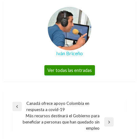
Iván Briceño
Ver todas las entradas
Navegación
Canadá ofrece apoyo Colombia en
Entrada
respuesta a covid-19
de
anterior
Más recursos destinará el Gobierno para
entradas
beneficiar a personas que han quedado sin
Entrada
empleo
siguiente