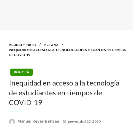
PÁGINA DE INICIO
BOGOTÁ
INEQUIDAD EN ACCESO A LA TECNOLOGÍA DE ESTUDIANTES EN TIEMPOS
DE COVID-19
BOGOTÁ
Inequidad en acceso a la tecnología
de estudiantes en tiempos de
COVID-19
Publicado
Manuel Reyes Beltran
jueves abril 23, 2020
el