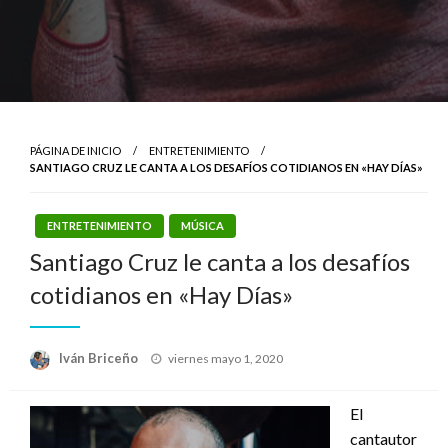
PÁGINA DE INICIO
ENTRETENIMIENTO
SANTIAGO CRUZ LE CANTA A LOS DESAFÍOS COTIDIANOS EN «HAY DÍAS»
ENTRETENIMIENTO
MÚSICA
Santiago Cruz le canta a los desafíos
cotidianos en «Hay Días»
Publicado
Iván Briceño
viernes mayo 1, 2020
el
El
cantautor