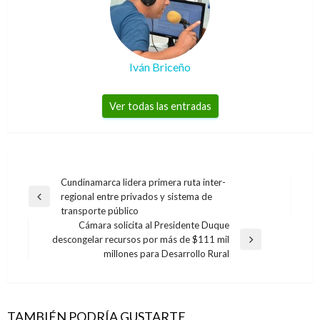
Iván Briceño
Ver todas las entradas
Navegación
Cundinamarca lidera primera ruta inter-
regional entre privados y sistema de
de
Entrada
transporte público
anterior
entradas
Cámara solicita al Presidente Duque
descongelar recursos por más de $111 mil
Entrada
millones para Desarrollo Rural
siguiente
TAMBIÉN PODRÍA GUSTARTE