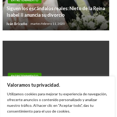
ENTRETENIMIENTO
ENTRETENIMIENTO
Siguen los escándalos reales: Nieto de la Reina
Gran éxito ha tenido el F.A.M.E Tour de
Isabel II anuncia su divorcio
Maluma en Europa
Iván Briceño
martes febrero 11, 2020
Iván Briceño
miércoles octubre 3, 2018
ENTRETENIMIENTO
Marc Anthony considera volver al altar con
Valoramos tu privacidad.
Chloe Green
Utilizamos cookies para mejorar tu experiencia de navegación,
Paola Hernandez
ofrecerte anuncios o contenido personalizado y analizar
miércoles octubre 30, 2013
nuestro tráfico. Al hacer clic en "Aceptar todo", das tu
consentimiento para el uso de cookies.