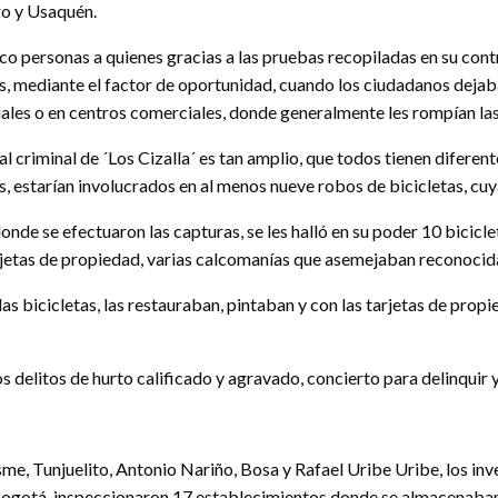
o y Usaquén.
co personas a quienes gracias a las pruebas recopiladas en su contra
as, mediante el factor de oportunidad, cuando los ciudadanos deja
iales o en centros comerciales, donde generalmente les rompían las
ial criminal de ´Los Cizalla´ es tan amplio, que todos tienen diferent
, estarían involucrados en al menos nueve robos de bicicletas, cuy
onde se efectuaron las capturas, se les halló en su poder 10 bicic
tarjetas de propiedad, varias calcomanías que asemejaban reconocid
las bicicletas, las restauraban, pintaban y con las tarjetas de prop
os delitos de hurto calificado y agravado, concierto para delinquir 
me, Tunjuelito, Antonio Nariño, Bosa y Rafael Uribe Uribe, los in
ogotá, inspeccionaron 17 establecimientos donde se almacenaban y