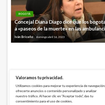
BOGOTÁ
BOGOTÁ
Concejal Diana Diago dice que los bogo
19 de mayo, Día Mundial de la Enfermeda
a «paseos de la muerte» en las ambulanci
Intestinal
Iván Briceño
domingo abril 16, 2023
Giovanni Alarcón M.
miércoles mayo 18, 2022
Valoramos tu privacidad.
Utilizamos cookies para mejorar tu experiencia de navegación
ofrecerte anuncios o contenido personalizado y analizar
nuestro tráfico. Al hacer clic en "Aceptar todo", das tu
consentimiento para el uso de cookies.