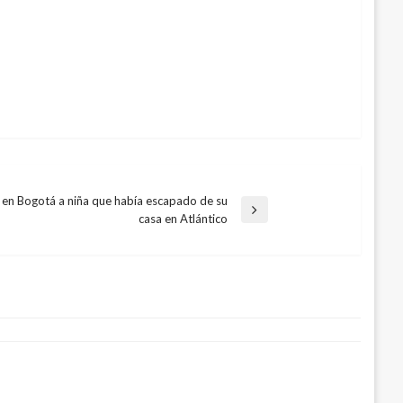
 en Bogotá a niña que había escapado de su
casa en Atlántico
de los residuos sólidos en el Distrito
embre 1, 2018