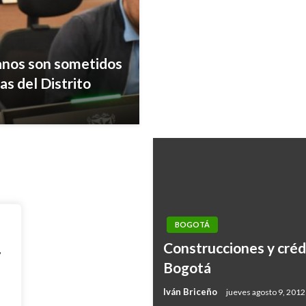
tanos son sometidos
d Inflamatoria
as del Distrito
BOGOTÁ
Construcciones y créd
,
Bogotá
Iván Briceño
jueves agosto 9, 2012