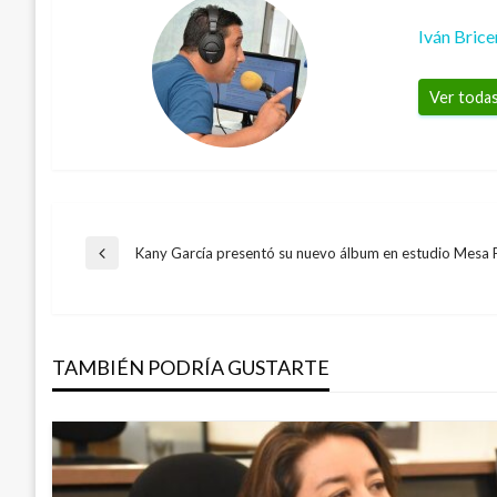
Iván Bric
Ver todas
Navegación
Kany García presentó su nuevo álbum en estudio Mesa 
Entrada
anterior
de
TAMBIÉN PODRÍA GUSTARTE
entradas