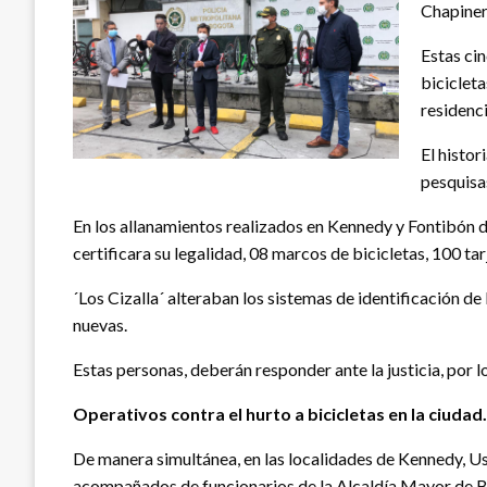
Chapiner
Estas cin
biciclet
residenc
El histor
pesquisas
En los allanamientos realizados en Kennedy y Fontibón d
certificara su legalidad, 08 marcos de bicicletas, 100 
´Los Cizalla´ alteraban los sistemas de identificación de 
nuevas.
Estas personas, deberán responder ante la justicia, por l
Operativos contra el hurto a bicicletas en la ciudad.
De manera simultánea, en las localidades de Kennedy, Us
acompañados de funcionarios de la Alcaldía Mayor de B