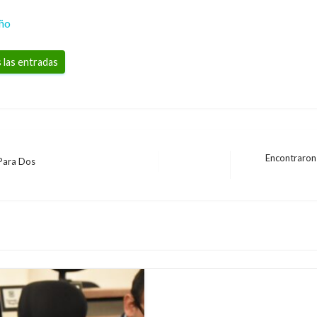
eño
 las entradas
Encontraron
Para Dos
Entrada
BOGOTÁ
siguiente
Visto bueno al manejo 
Capital
Giovanni Alarcón M.
sábado septi