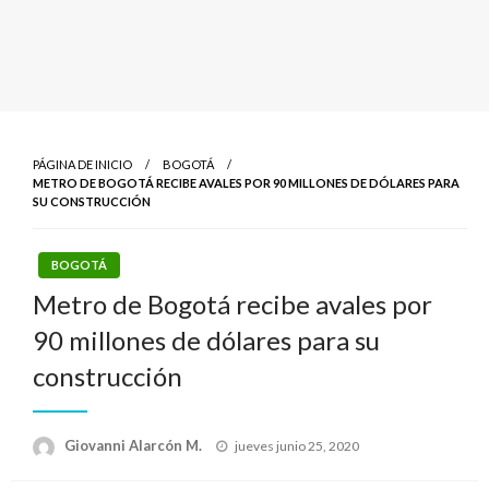
PÁGINA DE INICIO
BOGOTÁ
METRO DE BOGOTÁ RECIBE AVALES POR 90 MILLONES DE DÓLARES PARA
SU CONSTRUCCIÓN
BOGOTÁ
Metro de Bogotá recibe avales por
90 millones de dólares para su
construcción
Publicado
Giovanni Alarcón M.
jueves junio 25, 2020
el