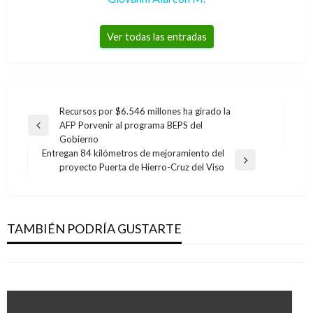
Ver todas las entradas
Navegación
Recursos por $6.546 millones ha girado la
AFP Porvenir al programa BEPS del
de
Entrada
Gobierno
anterior
entradas
Entregan 84 kilómetros de mejoramiento del
Entrada
proyecto Puerta de Hierro-Cruz del Viso
BOGOTÁ
siguiente
BOGOTÁ
Distrito cierra servicios en la Clínica Materno
Bicitaxis invaden carril exclusivo para permitir
Infantil de Bogotá; enfermera jefe denuncia
que pasajeros se cuelen en Transmilenio
TAMBIÉN PODRÍA GUSTARTE
irregularidades
Iván Briceño
viernes enero 10, 2020
Andres Felipe Gama
martes agosto 28, 2018