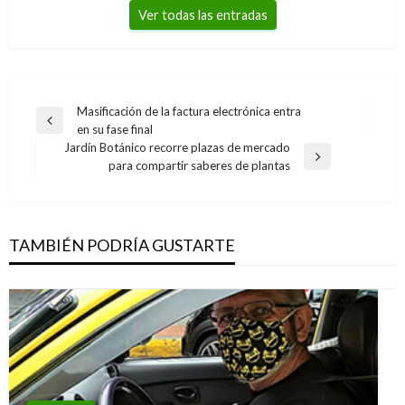
Ver todas las entradas
Navegación
Masificación de la factura electrónica entra
Entrada
en su fase final
de
anterior
Jardín Botánico recorre plazas de mercado
entradas
Entrada
para compartir saberes de plantas
siguiente
TAMBIÉN PODRÍA GUSTARTE