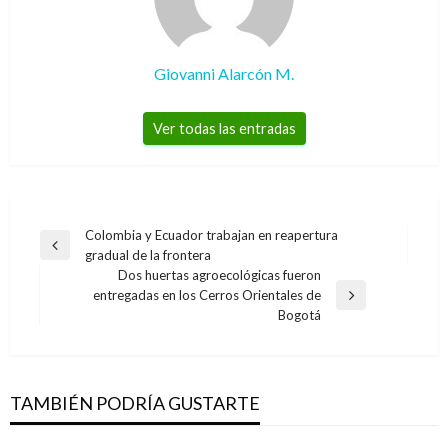
Giovanni Alarcón M.
Ver todas las entradas
Navegación
Colombia y Ecuador trabajan en reapertura
Entrada
gradual de la frontera
de
anterior
Dos huertas agroecológicas fueron
entradas
entregadas en los Cerros Orientales de
Entrada
Bogotá
siguiente
TAMBIÉN PODRÍA GUSTARTE