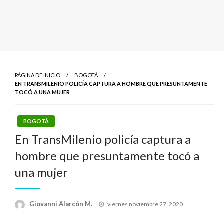
PÁGINA DE INICIO
BOGOTÁ
EN TRANSMILENIO POLICÍA CAPTURA A HOMBRE QUE PRESUNTAMENTE
TOCÓ A UNA MUJER
BOGOTÁ
En TransMilenio policía captura a
hombre que presuntamente tocó a
una mujer
Publicado
Giovanni Alarcón M.
viernes noviembre 27, 2020
el