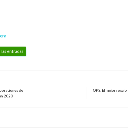
rera
 las entradas
rporaciones de
OPS: El mejor regalo
Entrada
 en 2020
siguiente