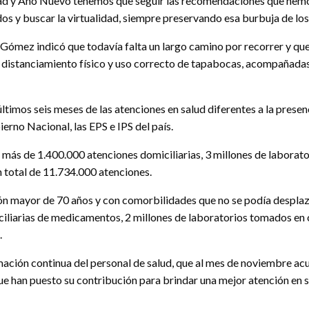
vidad y Año Nuevo tenemos que seguir las recomendaciones que he
os y buscar la virtualidad, siempre preservando esa burbuja de los 
z Gómez indicó que todavía falta un largo camino por recorrer y qu
l distanciamiento físico y uso correcto de tapabocas, acompañadas 
 últimos seis meses de las atenciones en salud diferentes a la prese
ierno Nacional, las EPS e IPS del país.
n más de 1.400.000 atenciones domiciliarias, 3 millones de laborato
n total de 11.734.000 atenciones.
n mayor de 70 años y con comorbilidades que no se podía desplazar
iliarias de medicamentos, 2 millones de laboratorios tomados en c
.
 formación continua del personal de salud, que al mes de noviembre 
 han puesto su contribución para brindar una mejor atención en s