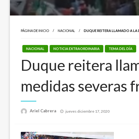
PÁGINA DE INICIO
NACIONAL
DUQUE REITERA LLAMADO A LA D
NACIONAL
NOTICIA EXTRAORDINARIA
TEMA DEL DÍA
Duque reitera llam
medidas severas f
Publicado
Ariel Cabrera
jueves diciembre 17, 2020
el