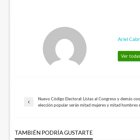
Ariel Cab
Ver todas
Nuevo Código Electoral: Listas al Congreso y demás co
Navegación
Entrada
elección popular serán mitad mujeres y mitad hombres
anterior
de
TAMBIÉN PODRÍA GUSTARTE
entradas