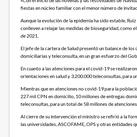
«Con el inicio de las novenas y las festividades de Na
fiestas en núcleo familiar con el menor número de invitad
Aunque la evolución de la epidemia ha sido estable, Rui
conlleven a relajar las medidas de bioseguridad, como e
de 2021.
El jefe de la cartera de Salud presentó un balance de los
domiciliarias y teleconsulta, en un gran esfuerzo del Gob
En cuanto a las atenciones para el covid-19 se realizaro
orientaciones en salud y 3.200.000 teleconsultas, para u
Mientras que en atenciones no covid-19 para la població
227 mil CPN en domicilio, 10 millones de entregas domic
teleconsultas, para un total de 58 millones de atenciones
Al cierre de su intervención el ministro se refirió a la
las universidades, ASCOFAME, OPS y otras entidades que