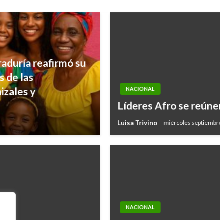
raduría reafirmó su
s de las
izales y
NACIONAL
Líderes Afro se reún
Luisa Trivino
miércoles septiembr
NACIONAL