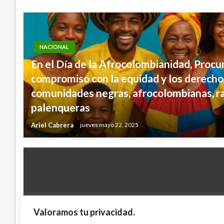
NACIONAL
En el Día de la Afrocolombianidad, Procu
compromiso con la equidad y los derecho
comunidades negras, afrocolombianas, ra
palenqueras
Ariel Cabrera
jueves mayo 22, 2025
Valoramos tu privacidad.
NACIONAL