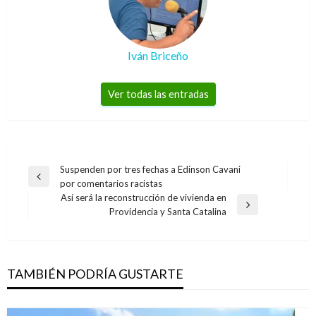
Iván Briceño
Ver todas las entradas
Navegación
Suspenden por tres fechas a Edinson Cavani
Entrada
por comentarios racistas
de
anterior
Así será la reconstrucción de vivienda en
entradas
Entrada
Providencia y Santa Catalina
siguiente
TAMBIÉN PODRÍA GUSTARTE