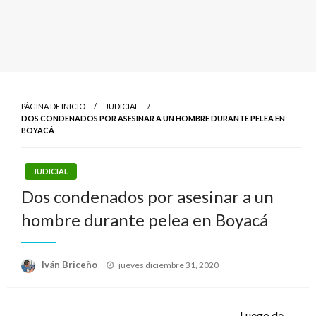
PÁGINA DE INICIO
JUDICIAL
DOS CONDENADOS POR ASESINAR A UN HOMBRE DURANTE PELEA EN
BOYACÁ
JUDICIAL
Dos condenados por asesinar a un
hombre durante pelea en Boyacá
Publicado
Iván Briceño
jueves diciembre 31, 2020
el
Luego de