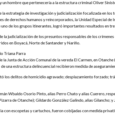
 y un hombre que pertenecería a la estructura criminal Oliver Sinist
la estrategia de investigación y judicialización focalizada en los 
es de derechos humanos y reincorporados, la Unidad Especial de Inv
 uno de los grupos itinerantes, logró importantes resultados en tr
 de la judicialización de los presuntos responsables de los crímen
rridos en Boyacá, Norte de Santander y Nariño.
o Triana Parra
de la Junta de Acción Comunal de la vereda El Carmen, en Otanche (
 de una estructura delincuencial recibieron medida de aseguramien
utó los delitos de homicidio agravado; desplazamiento forzado; trá
án Wbaldo Osorio Pinto, alias Perro Chato y alias Cuerero, respec
izarra de Otanche); Gildardo González Galindo, alias Gilancho; y J
ia con escopetas y cartuchos, fueron cobijadas con medida privativa