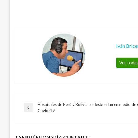
Iván Bric
Ver todas
Hospitales de Perú y Bolivia se desbordan en medio de
Navegación
Entrada
Covid-19
JUDICIAL
anterior
de
Guerrillera capturada confirmó que mata
gracia a los uniformados secuestrados
TAMBIÉN PODRÍA GUSTARTE