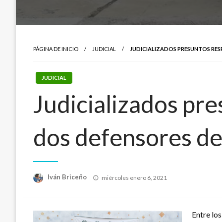
PÁGINA DE INICIO
JUDICIAL
JUDICIALIZADOS PRESUNTOS RE
JUDICIAL
Judicializados pr
dos defensores d
Publicado
Iván Briceño
miércoles enero 6, 2021
el
Entre lo