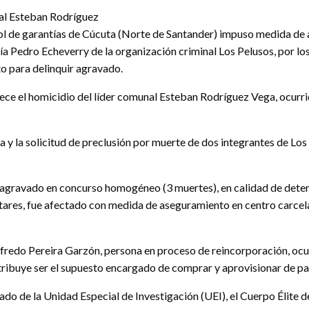
nal Esteban Rodríguez
ntrol de garantías de Cúcuta (Norte de Santander) impuso medida 
ía Pedro Echeverry de la organización criminal Los Pelusos, por los
o para delinquir agravado.
arece el homicidio del líder comunal Esteban Rodríguez Vega, ocurri
 y la solicitud de preclusión por muerte de dos integrantes de Los
agravado en concurso homogéneo (3 muertes), en calidad de determi
ilitares, fue afectado con medida de aseguramiento en centro carce
lfredo Pereira Garzón, persona en proceso de reincorporación, ocu
ibuye ser el supuesto encargado de comprar y aprovisionar de past
ado de la Unidad Especial de Investigación (UEI), el Cuerpo Élite de