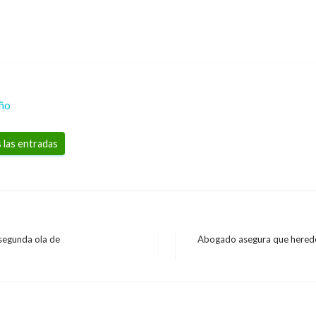
eño
 las entradas
 segunda ola de
Abogado asegura que herede
Entrada
siguiente
ron con tiros de