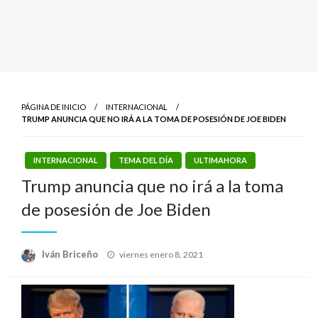
PÁGINA DE INICIO
INTERNACIONAL
TRUMP ANUNCIA QUE NO IRÁ A LA TOMA DE POSESIÓN DE JOE BIDEN
INTERNACIONAL
TEMA DEL DÍA
ULTIMAHORA
Trump anuncia que no irá a la toma
de posesión de Joe Biden
Publicado
Iván Briceño
viernes enero 8, 2021
el