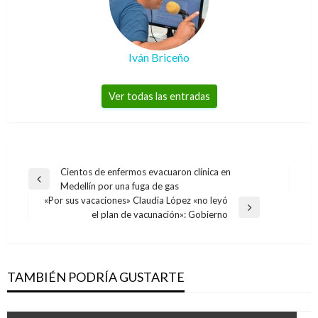
Iván Briceño
Ver todas las entradas
Navegación
Cientos de enfermos evacuaron clínica en
Entrada
Medellín por una fuga de gas
de
anterior
«Por sus vacaciones» Claudia López «no leyó
entradas
Entrada
el plan de vacunación»: Gobierno
siguiente
TAMBIÉN PODRÍA GUSTARTE