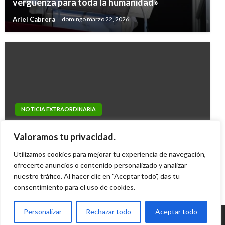
vergüenza para toda la humanidad»
Ariel Cabrera
domingo marzo 22, 2026
NOTICIA EXTRAORDINARIA
NOTICIA EXTRAORDINARIA
Eln rechaza propuesta de desarme de los
Los cinco amigos argentinos que murieron en
Valoramos tu privacidad.
Obispos para eventual negociación de paz
ataque terrorista en Nueva York
Utilizamos cookies para mejorar tu experiencia de navegación,
Ariel Cabrera
lunes julio 15, 2013
Ariel Cabrera
ofrecerte anuncios o contenido personalizado y analizar
miércoles noviembre 1, 2017
nuestro tráfico. Al hacer clic en "Aceptar todo", das tu
consentimiento para el uso de cookies.
Personalizar
Rechazar todo
Aceptar todo
© Radio Santa Fe 1070 am