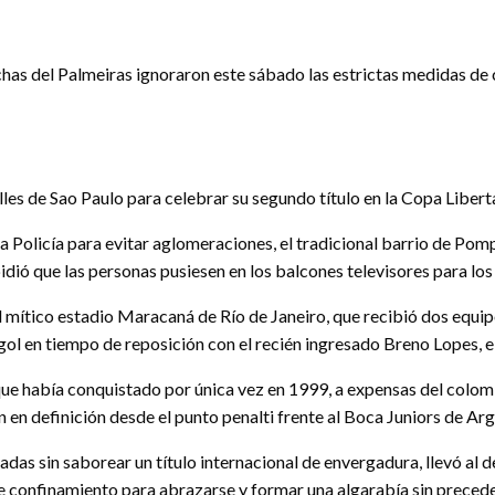
chas del Palmeiras ignoraron este sábado las estrictas medidas de
les de Sao Paulo para celebrar su segundo título en la Copa Libert
la Policía para evitar aglomeraciones, el tradicional barrio de Pom
pidió que las personas pusiesen en los balcones televisores para los
el mítico estadio Maracaná de Río de Janeiro, que recibió dos equip
gol en tiempo de reposición con el recién ingresado Breno Lopes, el
o que había conquistado por única vez en 1999, a expensas del colo
én en definición desde el punto penalti frente al Boca Juniors de Arg
as sin saborear un título internacional de envergadura, llevó al del
e confinamiento para abrazarse y formar una algarabía sin preced