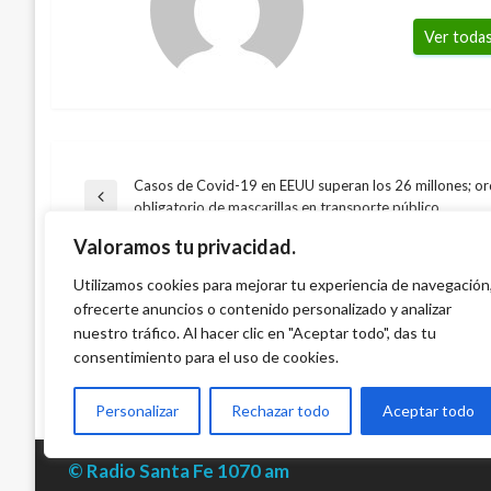
Ver todas
Casos de Covid-19 en EEUU superan los 26 millones; o
Navegación
Entrada
obligatorio de mascarillas en transporte público
DEPORTES
anterior
Valoramos tu privacidad.
DEPORTES
de
Prensa inglesa dice que Chelsea pagaría 
Como en un día de entrenamiento, la supl
Utilizamos cookies para mejorar tu experiencia de navegación
euros por Falcao
TAMBIÉN PODRÍA GUSTARTE
ofrecerte anuncios o contenido personalizado y analizar
Madrid humilló 8-0 a Millonarios
entradas
Iván Briceño
miércoles septiembre 26, 2012
nuestro tráfico. Al hacer clic en "Aceptar todo", das tu
Daniel Mulford
miércoles septiembre 26, 2012
consentimiento para el uso de cookies.
Personalizar
Rechazar todo
Aceptar todo
© Radio Santa Fe 1070 am