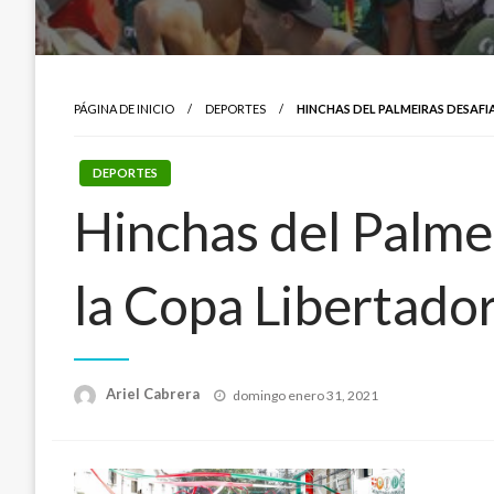
PÁGINA DE INICIO
DEPORTES
HINCHAS DEL PALMEIRAS DESAF
DEPORTES
Hinchas del Palme
la Copa Libertado
Publicado
Ariel Cabrera
domingo enero 31, 2021
el