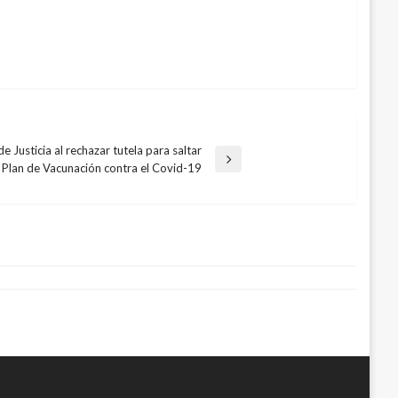
 Justicia al rechazar tutela para saltar
 Plan de Vacunación contra el Covid-19
na arrancan el segundo tiempo con
al del Master 1000 de Paris-Bercy
 2011
, 2011