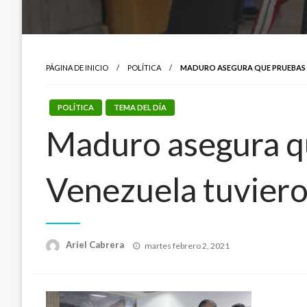
PÁGINA DE INICIO
POLÍTICA
MADURO ASEGURA QUE PRUEBAS D
POLÍTICA
TEMA DEL DÍA
Maduro asegura qu
Venezuela tuviero
Publicado
Ariel Cabrera
martes febrero 2, 2021
el