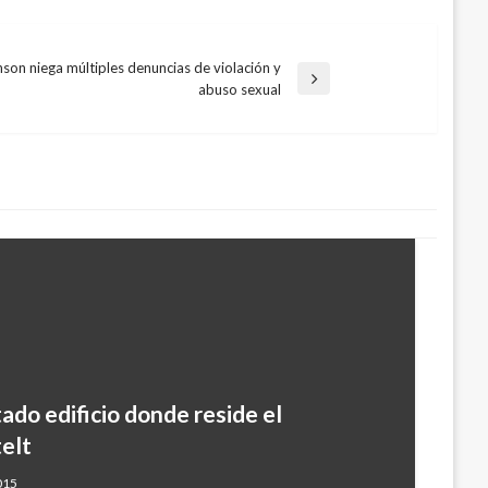
son niega múltiples denuncias de violación y
abuso sexual
tado edificio donde reside el
ja 39 muertos y 150 heridos; 215
elt
idos borrachos
015