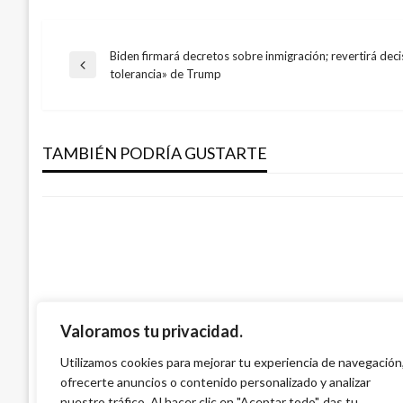
Biden firmará decretos sobre inmigración; revertirá dec
Navegación
Entrada
tolerancia» de Trump
TEMA DEL DÍA
anterior
de
Corte Europea de Derechos Humanos ree
en designación de Tribunal de Paz
TAMBIÉN PODRÍA GUSTARTE
entradas
Manuel Reyes Beltran
miércoles agosto 31, 2016
Valoramos tu privacidad.
POLÍTICA
Cambio Radical levantará mesa con el ELN
Utilizamos cookies para mejorar tu experiencia de navegación
Presidencia
ofrecerte anuncios o contenido personalizado y analizar
nuestro tráfico. Al hacer clic en "Aceptar todo", das tu