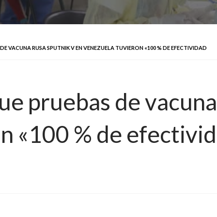
E VACUNA RUSA SPUTNIK V EN VENEZUELA TUVIERON «100 % DE EFECTIVIDAD
e pruebas de vacuna 
n «100 % de efectivi