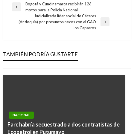
Navegación
Bogotá y Cundinamarca recibirán 126
Entrada
motos para la Policía Nacional
de
anterior
Judicializada líder social de Cáceres
entradas
(Antioquia) por presuntos nexos con el GAO
Entrada
Los Caparros
siguiente
NACIONAL
Vicepresidente Vargas Lleras visitó zona de la
tragedia en vía Medellín-Bogotá
TAMBIÉN PODRÍA GUSTARTE
Manuel Reyes Beltran
miércoles octubre 26, 2016
NACIONAL
COVID-19
Farc habría secuestrado a dos contratistas de
MinAgricultura da parte de tranquilidad por
Ecopetrol en Putumayo