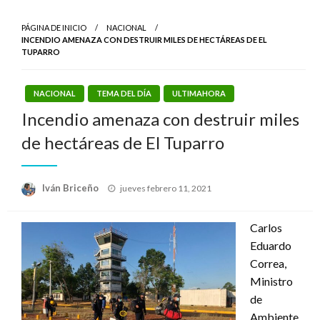
PÁGINA DE INICIO
NACIONAL
INCENDIO AMENAZA CON DESTRUIR MILES DE HECTÁREAS DE EL
TUPARRO
NACIONAL
TEMA DEL DÍA
ULTIMAHORA
Incendio amenaza con destruir miles
de hectáreas de El Tuparro
Publicado
Iván Briceño
jueves febrero 11, 2021
el
Carlos
Eduardo
Correa,
Ministro
de
Ambiente