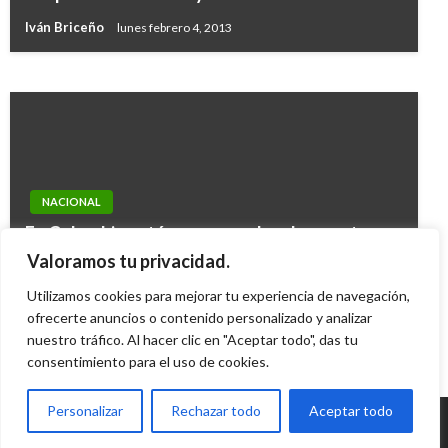
abastecimiento de alimentos en el país
Iván Briceño
lunes febrero 4, 2013
Giovanni Alarcón M.
viernes mayo 29, 2020
NACIONAL
En Colombia están amenazados de muerte
4.700 concejales; Defensor del Pueblo exige
Valoramos tu privacidad.
medidas de protección
Utilizamos cookies para mejorar tu experiencia de navegación,
ofrecerte anuncios o contenido personalizado y analizar
Ariel Cabrera
miércoles octubre 16, 2013
nuestro tráfico. Al hacer clic en "Aceptar todo", das tu
consentimiento para el uso de cookies.
Personalizar
Rechazar todo
Aceptar todo
© Radio Santa Fe 1070 am