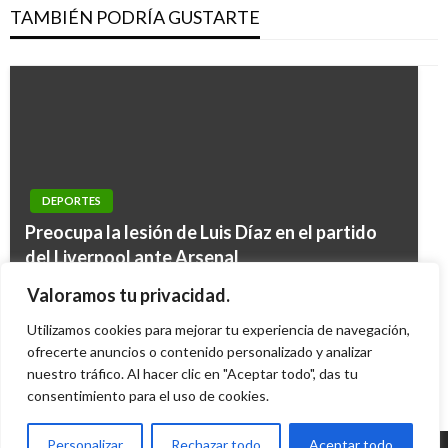
TAMBIÉN PODRÍA GUSTARTE
DEPORTES
DEPORTES
Preocupa la lesión de Luis Díaz en el partido
DEPORTES
Eliminatorias: Selección Colombia arrancó en
del Liverpool ante Arsenal
DEPORTES
Radamel Falcao no fue convocado a la Liga de
firme de cara al partido contra Ecuador
Prensa alemana elogia actuación de James
Ariel Cabrera
lunes octubre 10, 2022
Valoramos tu privacidad.
Campeones por lesión en el muslo
Iván Briceño
lunes septiembre 2, 2013
Rodríguez en el Bayern Múnich
Utilizamos cookies para mejorar tu experiencia de navegación,
Andres Felipe Gama
martes octubre 31, 2017
ofrecerte anuncios o contenido personalizado y analizar
Andres Felipe Gama
miércoles septiembre 20, 2017
nuestro tráfico. Al hacer clic en "Aceptar todo", das tu
consentimiento para el uso de cookies.
Personalizar
Rechazar todo
Aceptar todo