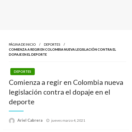
PÁGINA DE INICIO
DEPORTES
COMIENZA A REGIR EN COLOMBIA NUEVA LEGISLACIÓN CONTRA EL
DOPAJE EN EL DEPORTE
DEPORTES
Comienza a regir en Colombia nueva
legislación contra el dopaje en el
deporte
Publicado
Ariel Cabrera
jueves marzo 4, 2021
el