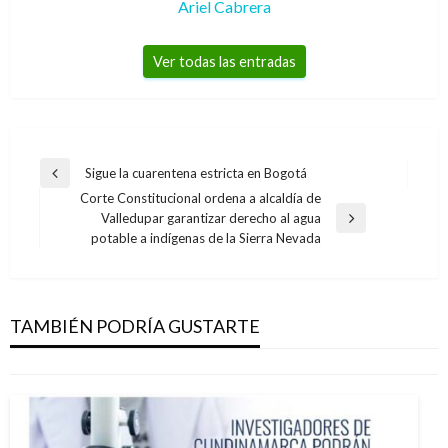
Ariel Cabrera
Ver todas las entradas
Navegación
Sigue la cuarentena estricta en Bogotá
Entrada
de
Corte Constitucional ordena a alcaldía de
anterior
Valledupar garantizar derecho al agua
entradas
Entrada
potable a indígenas de la Sierra Nevada
siguiente
CUNDINAMARCA
A esta hora se reporta un incendio forestal en
Tenjo
TAMBIÉN PODRÍA GUSTARTE
Manuel Reyes Beltran
martes febrero 7, 2017