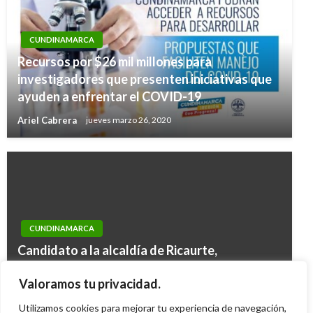
CUNDINAMARCA
Recursos por $26 mil millones para
investigadores que presenten iniciativas que
ayuden a enfrentar el COVID-19
Ariel Cabrera
jueves marzo 26, 2020
CUNDINAMARCA
COVID-19
Candidato a la alcaldía de Ricaurte,
Se reactivan programas para la inclusión
Cundinamarca acusado de grabar mujeres
productiva para más de 79 mil hogares
Valoramos tu privacidad.
teniendo sexo
vulnerables
Utilizamos cookies para mejorar tu experiencia de navegación,
Mary Gomez
miércoles octubre 7, 2015