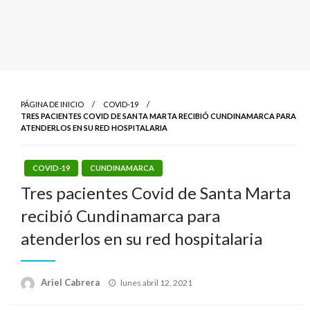
PÁGINA DE INICIO
COVID-19
TRES PACIENTES COVID DE SANTA MARTA RECIBIÓ CUNDINAMARCA PARA
ATENDERLOS EN SU RED HOSPITALARIA
COVID-19
CUNDINAMARCA
Tres pacientes Covid de Santa Marta
recibió Cundinamarca para
atenderlos en su red hospitalaria
Publicado
Ariel Cabrera
lunes abril 12, 2021
el