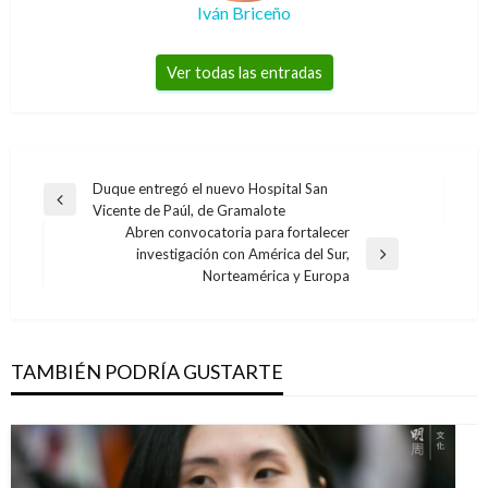
Iván Briceño
Ver todas las entradas
Navegación
Duque entregó el nuevo Hospital San
Entrada
Vicente de Paúl, de Gramalote
de
anterior
Abren convocatoria para fortalecer
entradas
investigación con América del Sur,
Entrada
Norteamérica y Europa
siguiente
TAMBIÉN PODRÍA GUSTARTE