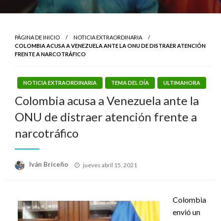
PÁGINA DE INICIO
NOTICIA EXTRAORDINARIA
COLOMBIA ACUSA A VENEZUELA ANTE LA ONU DE DISTRAER ATENCIÓN
FRENTE A NARCOTRÁFICO
NOTICIA EXTRAORDINARIA
TEMA DEL DÍA
ULTIMAHORA
Colombia acusa a Venezuela ante la
ONU de distraer atención frente a
narcotráfico
Publicado
Iván Briceño
jueves abril 15, 2021
el
Colombia
envió un