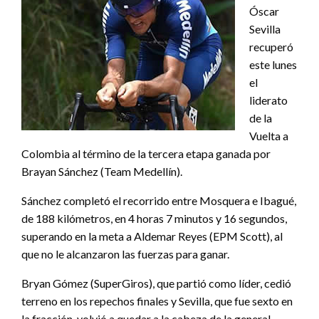
Óscar
Sevilla
recuperó
este lunes
el
liderato
de la
Vuelta a
Colombia al término de la tercera etapa ganada por
Brayan Sánchez (Team Medellín).
Sánchez completó el recorrido entre Mosquera e Ibagué,
de 188 kilómetros, en 4 horas 7 minutos y 16 segundos,
superando en la meta a Aldemar Reyes (EPM Scott), al
que no le alcanzaron las fuerzas para ganar.
Bryan Gómez (SuperGiros), que partió como líder, cedió
terreno en los repechos finales y Sevilla, que fue sexto en
la fracción, volvió a quedar a la cabeza de la general