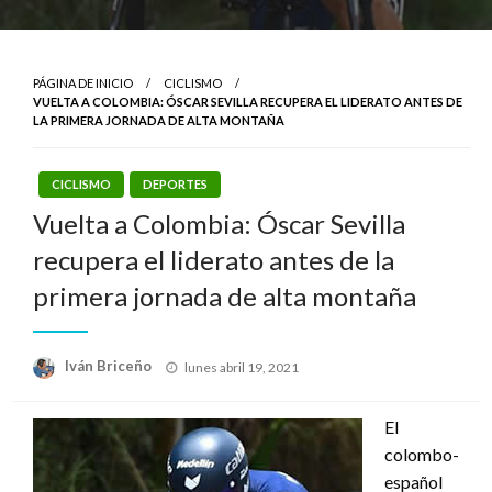
PÁGINA DE INICIO
CICLISMO
VUELTA A COLOMBIA: ÓSCAR SEVILLA RECUPERA EL LIDERATO ANTES DE
LA PRIMERA JORNADA DE ALTA MONTAÑA
CICLISMO
DEPORTES
Vuelta a Colombia: Óscar Sevilla
recupera el liderato antes de la
primera jornada de alta montaña
Publicado
Iván Briceño
lunes abril 19, 2021
el
El
colombo-
español