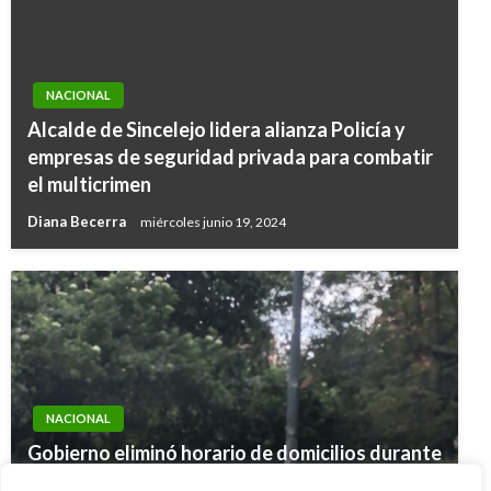
NACIONAL
Alcalde de Sincelejo lidera alianza Policía y
empresas de seguridad privada para combatir
el multicrimen
Diana Becerra
miércoles junio 19, 2024
NACIONAL
NACIONAL
Gobierno eliminó horario de domicilios durante
NACIONAL
Enfrentamiento entre el Clan del Golfo y la
aislamiento preventivo obligatorio