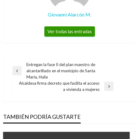
Giovanni Alarcón M.
Ver todas las entradas
Navegación
Entregan la fase II del plan maestro de
alcantarillado en el municipio de Santa
de
Entrada
María, Huila
anterior
entradas
Alcaldesa firma decreto que facilita el acceso
Entrada
a vivienda a mujeres
siguiente
TAMBIÉN PODRÍA GUSTARTE