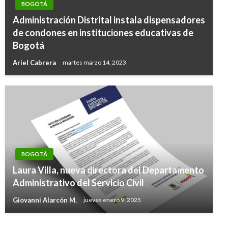
BOGOTÁ
Administración Distrital instala dispensadores
de condones en instituciones educativas de
Bogotá
Ariel Cabrera
martes marzo 14, 2023
BOGOTÁ
BOGOTÁ
Laura Villa, nueva directora del Departamento
Sumapaz recibirá regalías por más de 73 mil
Administrativo del Servicio Civil
millones de pesos
Giovanni Alarcón M.
jueves enero 9, 2025
Iván Briceño
lunes enero 6, 2020