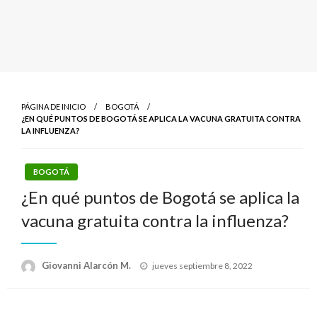
PÁGINA DE INICIO
BOGOTÁ
¿EN QUÉ PUNTOS DE BOGOTÁ SE APLICA LA VACUNA GRATUITA CONTRA
LA INFLUENZA?
BOGOTÁ
¿En qué puntos de Bogotá se aplica la
vacuna gratuita contra la influenza?
Publicado
Giovanni Alarcón M.
jueves septiembre 8, 2022
el