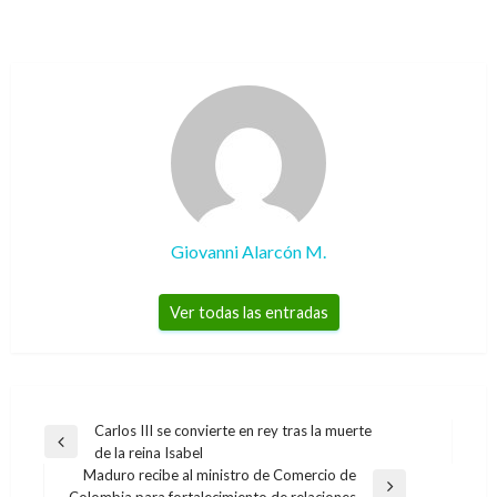
Giovanni Alarcón M.
Ver todas las entradas
Navegación
Carlos III se convierte en rey tras la muerte
Entrada
de la reina Isabel
de
anterior
Maduro recibe al ministro de Comercio de
entradas
Entrada