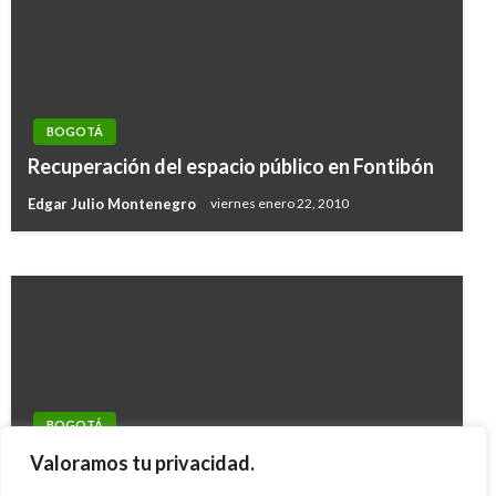
BOGOTÁ
BOGOTÁ
Primera muestra de Downhill urbano en Ciudad
Recuperación del espacio público en Fontibón
Bolívar
Edgar Julio Montenegro
viernes enero 22, 2010
Giovanni Alarcón M.
lunes octubre 7, 2019
BOGOTÁ
Julio Gómez reiniciará negociación con la
Valoramos tu privacidad.
Fiscalía