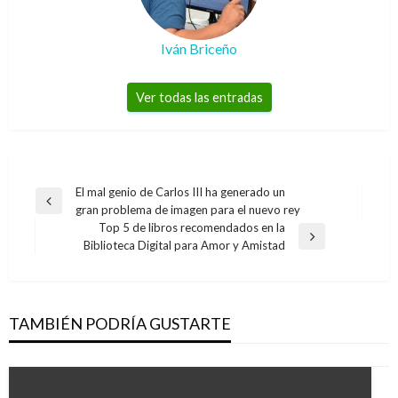
Iván Briceño
Ver todas las entradas
Navegación
El mal genio de Carlos III ha generado un
Entrada
gran problema de imagen para el nuevo rey
de
anterior
Top 5 de libros recomendados en la
entradas
Entrada
Biblioteca Digital para Amor y Amistad
siguiente
TAMBIÉN PODRÍA GUSTARTE