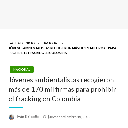
PÁGINA DE INICIO
NACIONAL
JÓVENES AMBIENTALISTAS RECOGIERON MÁS DE 170 MIL FIRMAS PARA
PROHIBIR EL FRACKING EN COLOMBIA
NACIONAL
Jóvenes ambientalistas recogieron
más de 170 mil firmas para prohibir
el fracking en Colombia
Publicado
Iván Briceño
jueves septiembre 15, 2022
el