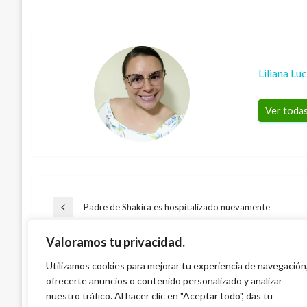
Liliana Lu
Ver todas
Navegación
Padre de Shakira es hospitalizado nuevamente
Entrada
anterior
CIENCIA Y TECNOLOGÍA
Valoramos tu privacidad.
de
La Rana René parece cobrar vida según el
CIENCIA Y TECNOLOGÍA
Utilizamos cookies para mejorar tu experiencia de navegación
nuevo anfibio de características similare
TAMBIÉN PODRÍA GUSTARTE
ofrecerte anuncios o contenido personalizado y analizar
SpaceX: cohete explotó luego de fallido i
entradas
Mary Gomez
martes abril 21, 2015
nuestro tráfico. Al hacer clic en "Aceptar todo", das tu