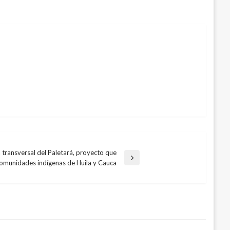
a transversal del Paletará, proyecto que
comunidades indígenas de Huila y Cauca
tras contraer un cáncer «no humano»
e ASUS: ZenBook Pro Duo
 2015