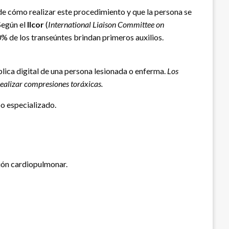
 de cómo realizar este procedimiento y que la persona se
Según el
Ilcor
(
International Liaison Committee on
20% de los transeúntes brindan primeros auxilios.
réplica digital de una persona lesionada o enferma.
Los
 realizar compresiones toráxicas.
po especializado.
ción cardiopulmonar.