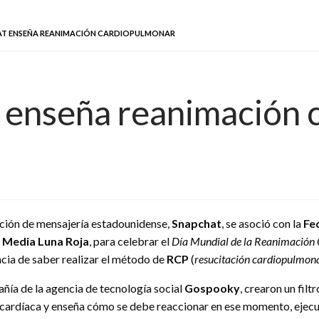
HAT ENSEÑA REANIMACIÓN CARDIOPULMONAR
t enseña reanimación
ación de mensajería estadounidense,
Snapchat
, se asoció con la
Fe
a Media Luna Roja
, para celebrar el
Día Mundial de la Reanimación
cia de saber realizar el método de
RCP
(
resucitación cardiopulmon
ñía de la agencia de tecnología social
Gospooky
, crearon un fil
a cardíaca y enseña cómo se debe reaccionar en ese momento, eje