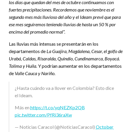
los días que quedan del mes de octubre continuamos con
fuertes precipitaciones. Recordemos que noviembre es el
segundo mes más lluvioso del año y el Ideam prevé que para
ese mes seguiremos teniendo lluvias de hasta un 50 % por
encima del promedio normal
”.
Las lluvias más intensas se presentarán en los
departamentos de
La Guajira, Magdalena, Cesar, el golfo de
Urabá, Caldas, Risaralda, Quindío, Cundinamarca, Boyacá.
Tolima y Huila.
Y podrían aumentar en los departamentos
de
Valle Cauca y Nariño.
¿Hasta cuándo va a llover en Colombia? Esto dice
el Ideam.
Más en
https://t.co/yqNEZKp2QB
pic.twitter.com/PfRi36raXw
— Noticias Caracol (@NoticiasCaracol)
October