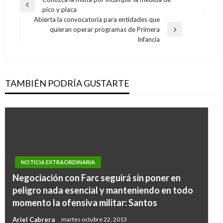
Navegación
Entrada
pico y placa
de
anterior
Abierta la convocatoria para entidades que
entradas
quieran operar programas de Primera
Entrada
Infancia
siguiente
TAMBIÉN PODRÍA GUSTARTE
NOTICIA EXTRAORDINARIA
NOTICIA EXTRAORDINARIA
Negociación con Farc seguirá sin poner en
Ataque terrorista con explosivos deja un
peligro nada esencial y manteniendo en todo
policía muerto y 4 más heridos al norte de
momento la ofensiva militar: Santos
Bogotá
Ariel Cabrera
martes octubre 22, 2013