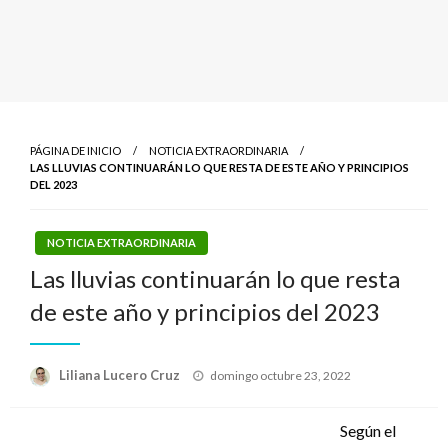
PÁGINA DE INICIO
NOTICIA EXTRAORDINARIA
LAS LLUVIAS CONTINUARÁN LO QUE RESTA DE ESTE AÑO Y PRINCIPIOS
DEL 2023
NOTICIA EXTRAORDINARIA
Las lluvias continuarán lo que resta
de este año y principios del 2023
Publicado
Liliana Lucero Cruz
domingo octubre 23, 2022
el
Según el