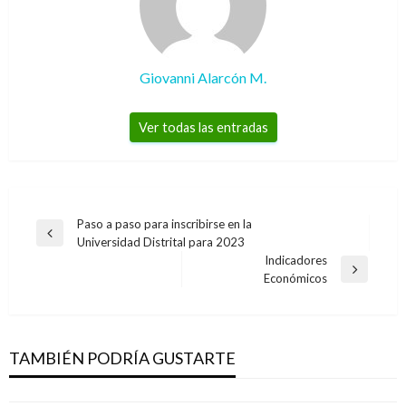
Giovanni Alarcón M.
Ver todas las entradas
Navegación
Paso a paso para inscribirse en la
Entrada
Universidad Distrital para 2023
de
anterior
Indicadores
entradas
Entrada
Económicos
siguiente
NACIONAL
5.000 colombianas con implantes PIP serán
indemnizadas
TAMBIÉN PODRÍA GUSTARTE
Andres Felipe Gama
viernes mayo 12, 2017