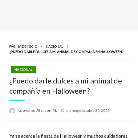
PÁGINA DE INICIO
NACIONAL
¿PUEDO DARLE DULCES A MI ANIMAL DE COMPAÑÍA EN HALLOWEEN?
NACIONAL
¿Puedo darle dulces a mi animal de
compañía en Halloween?
Publicado
Giovanni Alarcón M.
domingo octubre 30, 2022
el
Ya se acerca la fiesta de Halloween y muchos cuidadores