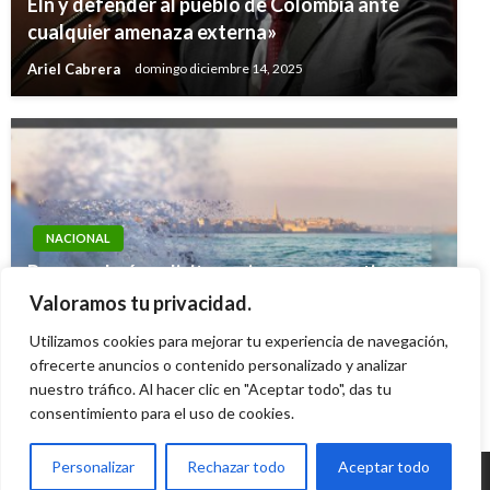
Eln y defender al pueblo de Colombia ante
cualquier amenaza externa»
Ariel Cabrera
domingo diciembre 14, 2025
NACIONAL
Procuraduría solicita acciones preventivas en
siete departamentos ante posibles
Valoramos tu privacidad.
inundaciones y crecientes súbitas
Utilizamos cookies para mejorar tu experiencia de navegación,
ofrecerte anuncios o contenido personalizado y analizar
Ariel Cabrera
jueves enero 30, 2025
nuestro tráfico. Al hacer clic en "Aceptar todo", das tu
consentimiento para el uso de cookies.
Personalizar
Rechazar todo
Aceptar todo
© Radio Santa Fe 1070 am