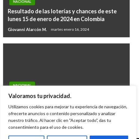
NACIONAL
Resultado de las loterías y chances de este
lunes 15 de enero de 2024 en Colombia
Giovanni Alarcón M.
martes enero 16, 2024
NACIONAL
Gobierno hace entrega de 40 viviendas nuevas
Valoramos tu privacidad.
en Betulia, Santander
Utilizamos cookies para mejorar tu experiencia de navegación,
Andres Felipe Gama
ofrecerte anuncios o contenido personalizado y analizar
martes diciembre 29, 2015
nuestro tráfico. Al hacer clic en "Aceptar todo", das tu
consentimiento para el uso de cookies.