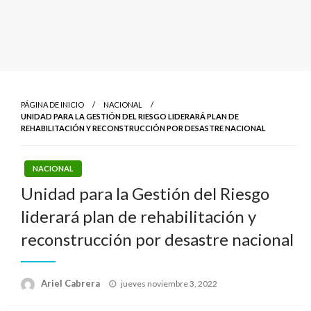
PÁGINA DE INICIO
NACIONAL
UNIDAD PARA LA GESTIÓN DEL RIESGO LIDERARÁ PLAN DE
REHABILITACIÓN Y RECONSTRUCCIÓN POR DESASTRE NACIONAL
NACIONAL
Unidad para la Gestión del Riesgo
liderará plan de rehabilitación y
reconstrucción por desastre nacional
Publicado
Ariel Cabrera
jueves noviembre 3, 2022
el