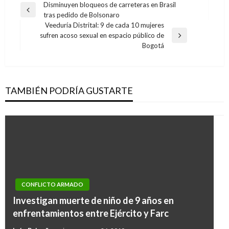
Navegación
Disminuyen bloqueos de carreteras en Brasil
Entrada
tras pedido de Bolsonaro
de
anterior
Veeduría Distrital: 9 de cada 10 mujeres
entradas
sufren acoso sexual en espacio público de
Entrada
Bogotá
siguiente
TAMBIÉN PODRÍA GUSTARTE
CONFLICTO ARMADO
Investigan muerte de niño de 9 años en
enfrentamientos entre Ejército y Farc