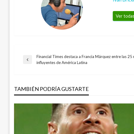
Ver todas
Financial Times destaca a Francia Márquez entre las 25
Navegación
Entrada
influyentes de América Latina
anterior
de
TAMBIÉN PODRÍA GUSTARTE
entradas