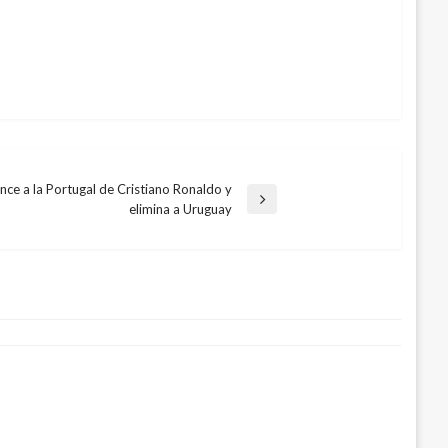
nce a la Portugal de Cristiano Ronaldo y
elimina a Uruguay
ssi que no regrese a la Selección
bre 1, 2018