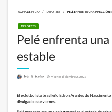
PÁGINA DE INICIO
DEPORTES
PELÉ ENFRENTA UNA INFECCIÓN 
DEPORTES
Pelé enfrenta una 
estable
Publicado
Iván Briceño
viernes diciembre 2, 2022
el
El exfutbolista brasileño Edson Arantes do Nascimento ‘P
divulgado este viernes.
Pelé presenta una «mejoría general en el estado de salud