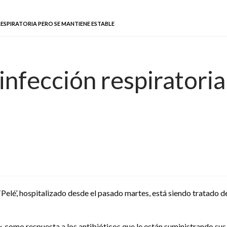
RESPIRATORIA PERO SE MANTIENE ESTABLE
infección respiratori
elé’, hospitalizado desde el pasado martes, está siendo tratado de
» como respuesta a los antibióticos que le están suministrando sus 