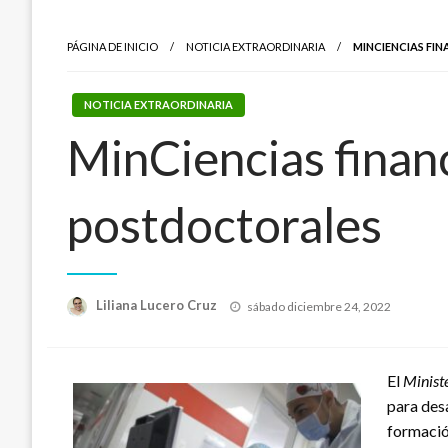
PÁGINA DE INICIO
NOTICIA EXTRAORDINARIA
MINCIENCIAS FI
NOTICIA EXTRAORDINARIA
MinCiencias financ
postdoctorales
Publicado
Liliana Lucero Cruz
sábado diciembre 24, 2022
el
El
Ministe
para des
formación