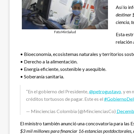
Así lo in
destinar 
ciencia, 
Foto MinSalud
Esta estr
relación 
• Bioeconomía, ecosistemas naturales y territorios sost
• Derecho a la alimentación.
• Energía eficiente, sostenible y asequible.
• Soberanía sanitaria.
“En el gobierno del Presidente,
@petrogustavo
, y en
créditos tortuosos de pagar. Este es el
#GobiernoDe
— Minciencias Colombia (@MincienciasCo)
Decembe
El ministro también anunció una concovatoria para las E
$3 mil millones para financiar 16 estancias postdoctorales, 