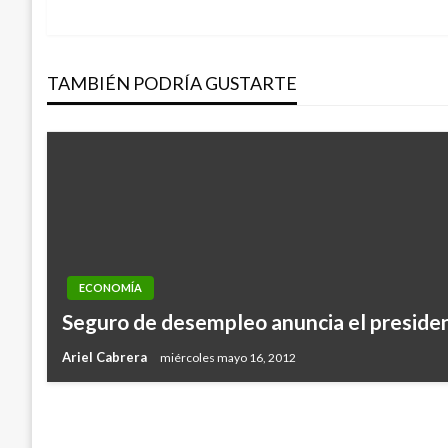
anterior
de
TAMBIÉN PODRÍA GUSTARTE
entradas
NOTICIA EXTRAORDINARIA
ECONOMÍA
Procuraduría solicitó suspensión de activ
Seguro de desempleo anuncia el preside
comerciales en Playa Blanca
Ariel Cabrera
miércoles mayo 16, 2012
Iván Briceño
miércoles enero 15, 2020