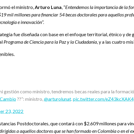
formó el ministro,
Arturo Luna
, “
Entendemos la importancia de la for
$19 mil millones para financiar 54 becas doctorales para aquellos profe
tecnología e innovación
”.
ategia fue diseñada con base en el enfoque territorial, étnico y de 
al
Programa de Ciencia para la Paz y la Ciudadanía
, y a las cuatro mi
enibles.
 mi gestión como ministro, tendremos becas reales para la formació
lCambio
??”: ministro,
@arturolunat
.
pic.twitter.com/eZ43kcXAK4
r 23, 2022
stancias Postdoctorales, que contará con $2.609 millones para vinc
dirigidas a aquellos doctores que se han formado en Colombia o en el ex