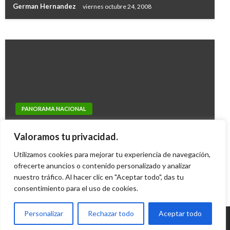
German Hernandez
viernes octubre 24, 2008
Ariel Cabrera
domingo noviembre 13, 2016
NOTICIA EXTRAORDINARIA
PANORAMA NACIONAL
Pese al escándalo que no termina, Odebrecht
Gobierno a responder en Senado de donde
se niega a desaparecer; cambiará de cara y de
Valoramos tu privacidad.
sacará la plata para reformar la salud
actitud
Utilizamos cookies para mejorar tu experiencia de navegación,
Iván Briceño
lunes agosto 26, 2013
ofrecerte anuncios o contenido personalizado y analizar
Ariel Cabrera
lunes julio 31, 2017
nuestro tráfico. Al hacer clic en "Aceptar todo", das tu
consentimiento para el uso de cookies.
Personalizar
Rechazar todo
Aceptar todo
© Radio Santa Fe 1070 am