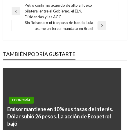
Navegación
Petro confirmó acuerdo de alto al fuego
bilateral entre el Gobierno, el ELN,
de
Entrada
Disidencias y las AGC
anterior
entradas
Sin Bolsonaro ni traspaso de banda, Lula
Entrada
asume un tercer mandato en Brasil
siguiente
TAMBIÉN PODRÍA GUSTARTE
ECONOMÍA
NOTICIA EXTRAORDINARIA
Emisor mantiene en 10% sus tasas de interés.
Congreso de la República refrendará e
Dólar subió 26 pesos. La acción de Ecopetrol
implementará nuevo Acuerdo de Paz firmado
bajó
con las Farc