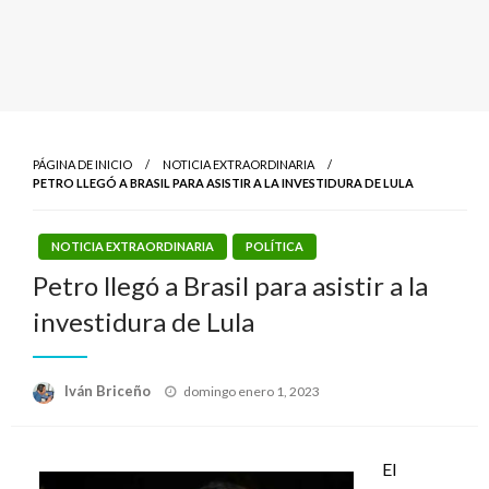
PÁGINA DE INICIO
NOTICIA EXTRAORDINARIA
PETRO LLEGÓ A BRASIL PARA ASISTIR A LA INVESTIDURA DE LULA
NOTICIA EXTRAORDINARIA
POLÍTICA
Petro llegó a Brasil para asistir a la
investidura de Lula
Publicado
Iván Briceño
domingo enero 1, 2023
el
El