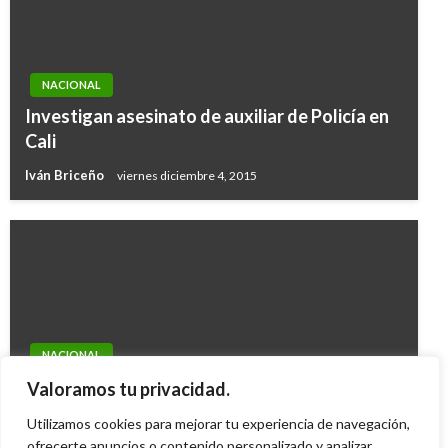
NACIONAL
Investigan asesinato de auxiliar de Policía en
Cali
Iván Briceño
viernes diciembre 4, 2015
NACIONAL
Estado del tiempo hoy martes 22 de mayo en
Valoramos tu privacidad.
Colombia
Utilizamos cookies para mejorar tu experiencia de navegación,
ofrecerte anuncios o contenido personalizado y analizar
Ariel Cabrera
martes mayo 22, 2012