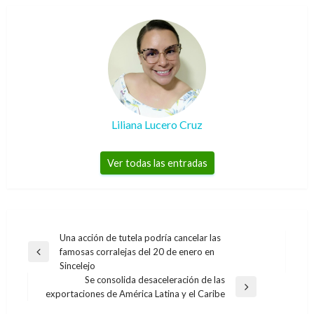
Liliana Lucero Cruz
Ver todas las entradas
Navegación
Una acción de tutela podría cancelar las
famosas corralejas del 20 de enero en
de
Entrada
Sincelejo
anterior
entradas
Se consolida desaceleración de las
Entrada
exportaciones de América Latina y el Caribe
siguiente
NACIONAL