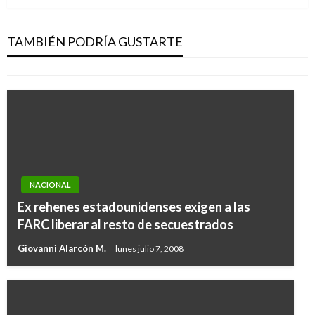
Autoridades deciden reabrir el parque natural
Johnny Cay con ciertas condiciones
TAMBIÉN PODRÍA GUSTARTE
Andres Felipe Gama
miércoles mayo 31, 2017
NACIONAL
Ex rehenes estadounidenses exigen a las
FARC liberar al resto de secuestrados
Giovanni Alarcón M.
lunes julio 7, 2008