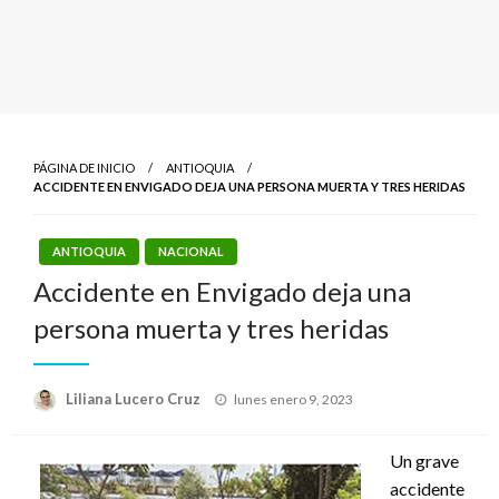
PÁGINA DE INICIO
ANTIOQUIA
ACCIDENTE EN ENVIGADO DEJA UNA PERSONA MUERTA Y TRES HERIDAS
ANTIOQUIA
NACIONAL
Accidente en Envigado deja una
persona muerta y tres heridas
Publicado
Liliana Lucero Cruz
lunes enero 9, 2023
el
Un grave
accidente